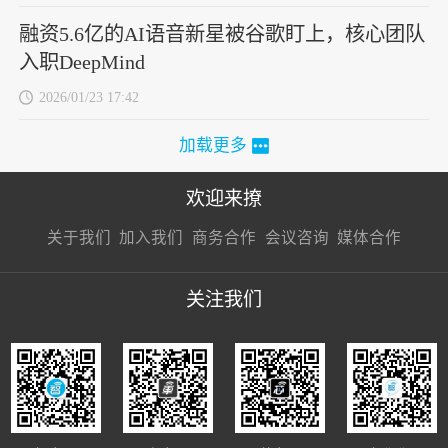
融资5.6亿的AI语音新星被谷歌盯上，核心团队
入职DeepMind
2026/01/23 17:42
加载更多
欢迎来撩
扫码加我直
扫码加我直
扫码加我直
关于我们
加入我们
商务合作
会议咨询
媒体合作
接扔简历
接开聊
接开聊
关注我们