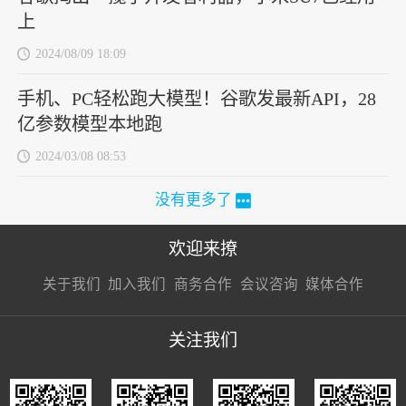
上
2024/08/09 18:09
手机、PC轻松跑大模型！谷歌发最新API，28
亿参数模型本地跑
2024/03/08 08:53
没有更多了
欢迎来撩
扫码加我直
扫码加我直
扫码加我直
关于我们
加入我们
商务合作
会议咨询
媒体合作
接扔简历
接开聊
接开聊
关注我们