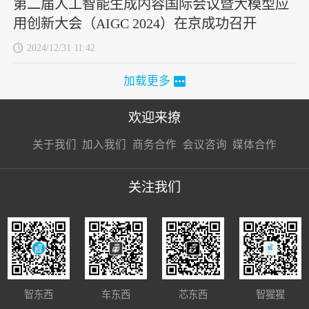
第二届人工智能生成内容国际会议暨大模型应
用创新大会（AIGC 2024）在京成功召开
2024/12/31 11:42
加载更多
欢迎来撩
扫码加我直
扫码加我直
扫码加我直
关于我们
加入我们
商务合作
会议咨询
媒体合作
接扔简历
接开聊
接开聊
关注我们
智东西
车东西
芯东西
智猩猩