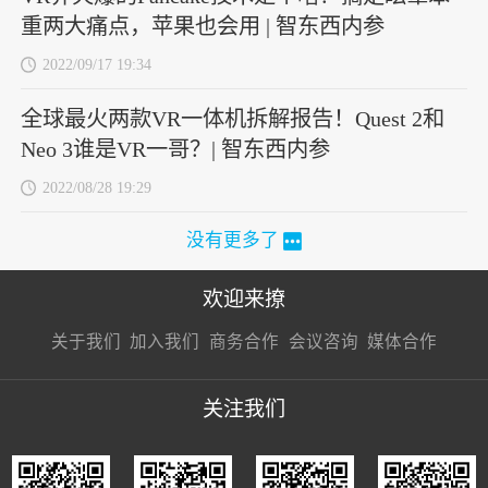
重两大痛点，苹果也会用 | 智东西内参
2022/09/17 19:34
全球最火两款VR一体机拆解报告！Quest 2和
Neo 3谁是VR一哥？| 智东西内参
2022/08/28 19:29
没有更多了
欢迎来撩
扫码加我直
扫码加我直
扫码加我直
关于我们
加入我们
商务合作
会议咨询
媒体合作
接扔简历
接开聊
接开聊
关注我们