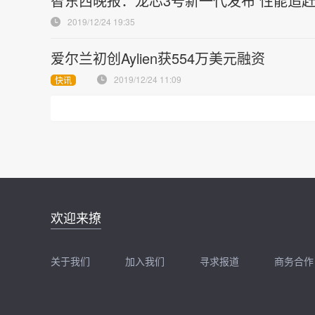
智东西晚报：龙芯3号新一代发布 性能追赶
2019/12/24 19:35
爱尔兰初创Aylien获554万美元融资
2019/12/24 11:09
快讯
邮件地址：
欢迎来撩
news@zhidx.com
快把您的需求发给我
关于我们
加入我们
寻求报道
商务合作
扫码加我直接扔简历
扫码加我直接