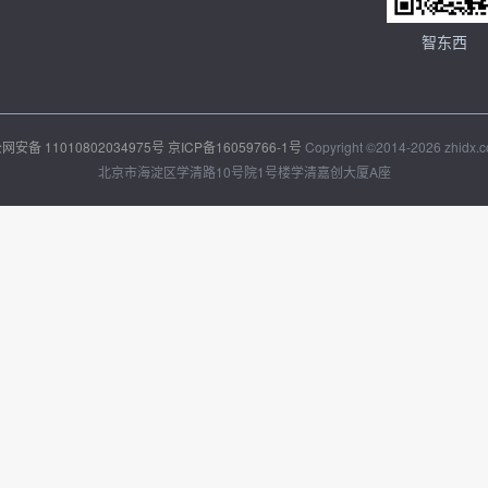
智东西
网安备 11010802034975号
京ICP备16059766-1号
Copyright ©2014-2026 zhidx.co
北京市海淀区学清路10号院1号楼学清嘉创大厦A座