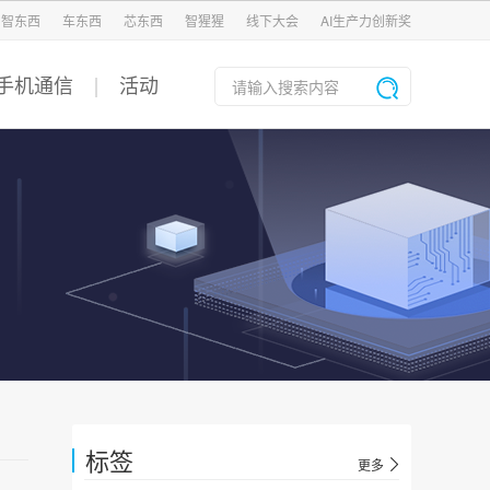
智东西
车东西
芯东西
智猩猩
线下大会
AI生产力创新奖
手机通信
活动
标签
更多