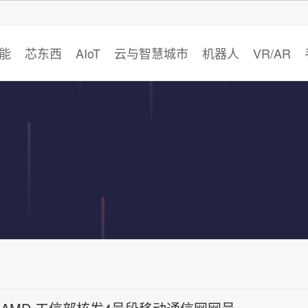
智猩猩
能
芯东西
AIoT
云与智慧城市
机器人
VR/AR