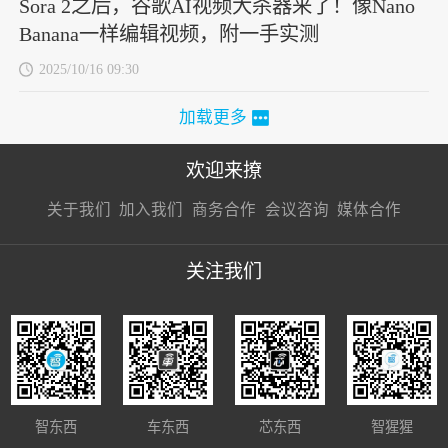
Sora 2之后，谷歌AI视频大杀器来了！像Nano
Banana一样编辑视频，附一手实测
2025/10/16 09:30
加载更多
欢迎来撩
扫码加我直
扫码加我直
扫码加我直
关于我们
加入我们
商务合作
会议咨询
媒体合作
接扔简历
接开聊
接开聊
关注我们
智东西
车东西
芯东西
智猩猩