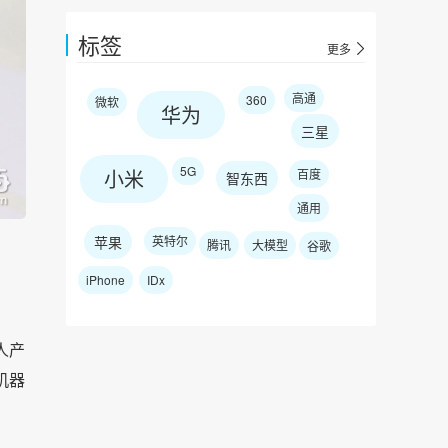
标签
更多
高通
360
微软
华为
三星
5G
小米
百度
智东西
通用
苹果
英特尔
腾讯
大模型
谷歌
iPhone
IDx
人产
机器