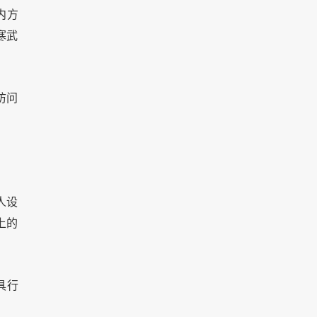
内方
寒武
访问
人设
上的
具行