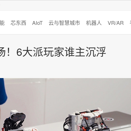
智猩猩
能
芯东西
AIoT
云与智慧城市
机器人
VR/AR
场！6大派玩家谁主沉浮