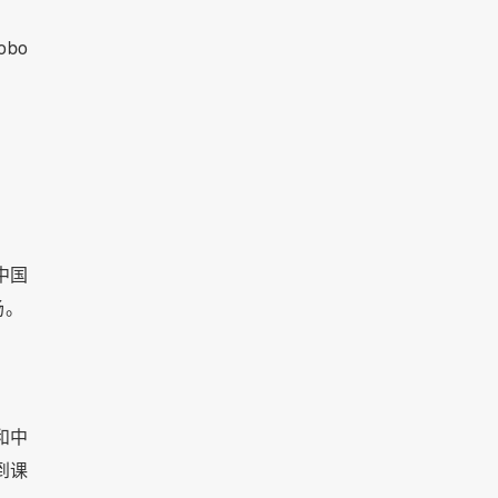
bo
中国
场。
和中
到课