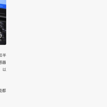
和半
感器
；以
能都