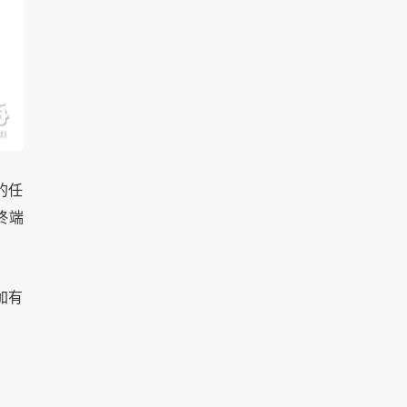
的任
终端
加有