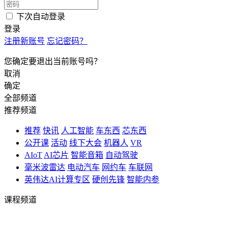
下次自动登录
登录
注册新账号
忘记密码？
您确定要退出当前账号吗？
取消
确定
全部频道
推荐频道
推荐
快讯
人工智能
车东西
芯东西
公开课
活动
线下大会
机器人
VR
AIoT
AI芯片
智能音箱
自动驾驶
毫米波雷达
电动汽车
网约车
车联网
英伟达AI计算专区
硬创先锋
智能内参
课程频道