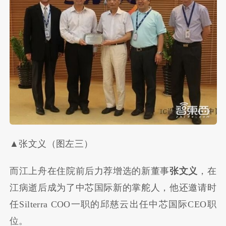
▲张文义（图左三）
而江上舟在住院前后力荐增选的新董事
张文义
，在
江病逝后成为了中芯国际新的掌舵人，他还邀请时
任Silterra COO一职的邱慈云出任中芯国际CEO职
位。