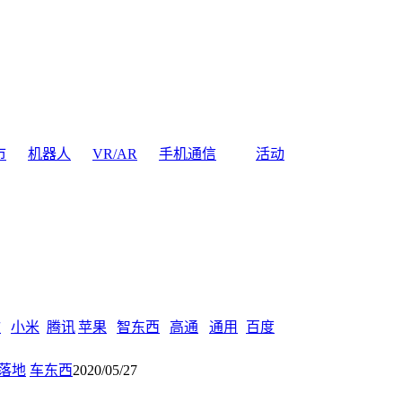
市
机器人
VR/AR
手机通信
活动
软
小米
腾讯
苹果
智东西
高通
通用
百度
落地
车东西
2020/05/27