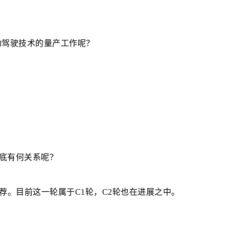
动驾驶技术的量产工作呢？
底有何关系呢？
荐。目前这一轮属于C1轮，C2轮也在进展之中。