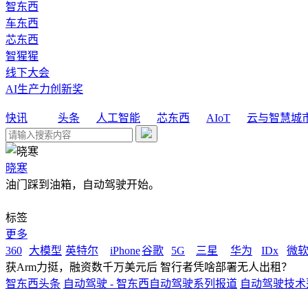
智东西
车东西
芯东西
智猩猩
线下大会
AI生产力创新奖
快讯
头条
人工智能
芯东西
AIoT
云与智慧城
晓寒
油门踩到油箱，自动驾驶开始。
标签
更多
360
大模型
英特尔
iPhone
谷歌
5G
三星
华为
IDx
微
获Arm力挺，融资数千万美元后 智行者凭啥部署无人出租？
智东西头条
自动驾驶 - 智东西自动驾驶系列报道
自动驾驶技术