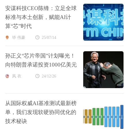
安谋科技CEO陈锋：立足全球
标准与本土创新，赋能AI计
算“芯”时代
毕 伟豪
25/07/14
孙正义“芯片帝国”计划曝光！
向特朗普承诺投资1000亿美元
风 衣
24/12/26
从国际权威AI基准测试最新榜
单，我们发现软硬协同优化的
技术秘诀