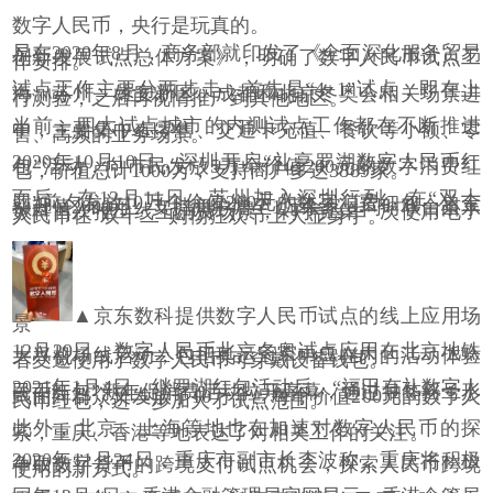
数字人民币，央行是玩真的。
早在
2020
年
8
月，商务部就印发了《全面深化服务贸易
创新发展试点总体方案》，明确了数字人民币试点工
作安排。
试点工作主要分两步走，首先是
“4+1”
试点，即在上
海、苏州、雄安新区、成都和北京冬奥会相关场景进
行测验，之后再视情推广到其他地区。
当前，四大试点城市的内测试点工作都在不断推进
中，主要集中在零售、交通卡充值、餐饮等小额、零
售、高频的业务场景。
2020
年
10
月
10
日，深圳开启
“
礼享罗湖数字人民币红
包
”
活动，向市民发放
5
万个价值
200
元的数字消费红
包，价值总计
1000
万，支持商户多达
3889
家。
而后，在
12
月
11
日，苏州加入深圳行列，在
“
双十
二
”
前夕发放
10
万个价值
200
元的数字消费红包，总金
额升值
2000
万，支持商户增至
1
万余家，同时联合京东
数科首次推出线上消费场景，剁手党第一次使用电子
人民币在
“
双十二
”
购物狂欢节上大显身手。
▲京东数科提供数字人民币试点的线上应用场
景
12
月
29
日，数字人民币北京冬奥试点应用在北京地铁
大兴机场线启动，包括奥运冠军申雪在内的活动体验
者受邀使用了数字人民币可穿戴设备钱包。
2021
年
1
月
4
日，继罗湖红包活动后，
“
福田有礼数字人
民币红包
”
新年促消费活动拉开序幕，通过抽签摇号形
式面向群众又发放了
10
万个、每个价值
200
元的数字人
民币红包，进一步加大了试点范围。
此外，北京、上海等地也在加速对数字人民币的探
索，重庆、香港等地表达了对相关工作的关注。
2020
年
11
月
24
日，重庆市副市长李波称，重庆将积极
争取数字货币的跨境支付试点机会，探索人民币跨境
使用的新方式。