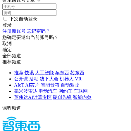
智东西账号登录
下次自动登录
登录
注册新账号
忘记密码？
您确定要退出当前账号吗？
取消
确定
全部频道
推荐频道
推荐
快讯
人工智能
车东西
芯东西
公开课
活动
线下大会
机器人
VR
AIoT
AI芯片
智能音箱
自动驾驶
毫米波雷达
电动汽车
网约车
车联网
英伟达AI计算专区
硬创先锋
智能内参
课程频道