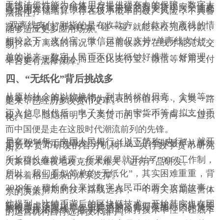
无线法偿性能为个体用户提供强有力的保障，数字人
民币由央行发行结算，存于央行的数字货币安全性更
高，而支付宝、微信支付属于第三方支付手段，由商
业货币存储结算，存在极小概率的破产风险，不具备
法偿性。
“
双离线支付
”
则指的是在收款方、付款方均离线的情
况下，手机打开
NFC
后
“
碰一碰
”
就能轻松完成付款，
能够适应更多应用场景。
相较之下，支付宝、微信目前仅支持
“
单离线支付
”
，
即付款方离线的情况下，还需收款方在线才能完成交
易。
总的说来，数字人民币不仅比纸钞好携带、好管理、
更安全、更好用，而且还比支付宝、微信等常用支付
平台更有法律保障。
四、
“
无纸化
”
背后挑战多
从原始社会的以物换物，到古时候的贝壳、金银等一
般等价物，再到以纸币为代表的价值符号，人类一路
走来，已经历多次货币变革。
迈入信息时代后，电子支付、加密货币等虚拟支付手
段兴起，隐隐指明了人类货币的下一个方向
——
虚拟
化。
而中国便是走在这股时代潮流前列的先锋。
早在
2014
年，中国人民银行（以下简称
“
央行
”
）就开
启了数字货币的研发工作，并成立了全球最早从事法
定数字货币研发的官方机构
——
央行数字货币研究
所。
所长穆长春曾透露，所里很早就开始了
“996”
工作制，
大家日以继夜地攻克技术难关，进行产品研发。
所以，我们看似简单的
“
无纸化
”
，其实困难重重，背
后有着相当庞杂的体系支撑。
2019
年，穆长春分享过数字人民币的两个攻坚故事，
一个有关前期的技术路线选择，一个有关后期运营体
系的决策。
他提到，比特币背后的区块链技术一开始其实也在团
队的考虑范围之内。但经试验，他们发现纯区块链架
构根本无法实现零售所要求的高并发性能，因此决定
不预设技术路线，在央行层面保持技术中性，让底下
的运营机构自行选择技术路子。