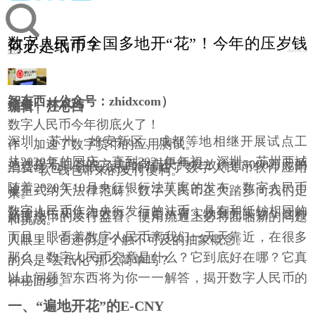
数字人民币全国多地开“花”！今年的压岁钱
何必是纸币？
2021/01/10
智东西
智东西（公众号：
zhidxcom
）
作者
|
林卓玮
编辑
|
江心白
数字人民币今年彻底火了！
深圳、苏州、雄安新区、成都等地相继开展试点工
作，加速了数字货币的应用测试。
从
2020
年的国庆一直到
2021
年年初，深圳、苏州两城
通过摇号抽签的方式面向市民共发放价值
5000
万元的
消费红包，让民众提前领略了数字人民币软件应用
——“
软
”
钱包带来的支付便利。
随着
2020
年
10
月央行银行法草案的发布，数字人民币
被正式纳入法律范畴。数字人民币正大踏步向我们走
来。
数字人民币作为央行发行的法币，具有和纸钞相同的
法律地位和法律效力。但是从有实物到无实物，这种
新型法币的发行监管、使用流通上必将面临新的问题
和挑战。
而且，眼看着数字人民币离我们一天天靠近，在很多
人眼里，它还仍是个触不可及的抽象概念。
那么，数字人民币究竟是什么？它到底好在哪？它真
的只是
“
去纸化
”
那么简单吗？
以上问题智东西将为你一一解答，揭开数字人民币的
神秘面纱。
一、
“
遍地开花
”
的
E-CNY