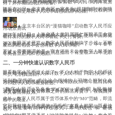
同年
12
月
4
日，香港金融管理局官网显示，香港金管局
联手央行数字货币研究所探索数字人民币的跨境支
付，并作相应的技术准备。
随后在
29
日，北京丰台区一家名为
“
漫猫咖啡
”
的咖啡
店内启动了数字人民币应用场景测试，获得授权的消
费者可以使用数字人民币钱包在店内结账。
▲北京丰台区的
“
漫猫咖啡
”
启动数字人民币应
用场景测试
2021
年
1
月
5
日，上海交通大学附属同仁医院员工食堂
里还上演了颇具未来感的一幕
——
员工使用中国邮储
银行发行的数字人民币智能卡支付餐费。
2021
年眼下才开篇，数字人民币就加快了步伐，不断
渗入我们的生活。我们不妨大胆猜测一下，今年春节
发出的红包会不会也有数字人民币呢？
不过，需要强调的是，官方还尚未公布数字人民币的
正式发行日期。有业内消息指出，有望在
2022
年北京
冬奥会上正式和它见面。
二、一分钟快速认识数字人民币
眼看数字人民币这么近了，不少人对于数字人民币还
是一知半解。在深入探讨数字人民币前，我们先来
“
扒
一扒
”
它的真面目。
说到数字货币，关注这个领域的人可能会想到化名
为
“
中本聪
”
的黑客在
2008
年发明的比特币，然而比特
币和数字人民币相去甚远。
“
数字人民币
”
又名为
“E-CNY”
，是中国人民银行
（即
“
央行
”
）发行的数字形式的法定货币，而比特币
属于国家银行监管体系之外的第三方货币，在我国并
不具备法律效力。
此外，数字人民币属于货币体系中的
“M0”
范畴，即流
通中的现金。
它和我们揣在裤兜里的
“
毛爷爷
”
本质上相同，既是法
币，也是现金，但两者在形式上还是有所不同。数字
人民币主要有两种存在形式，即
“
软钱包
”
和
“
硬钱
包
”
。