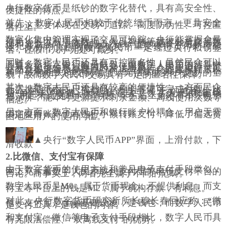
央行数字货币是纸钞的数字化替代，具有高安全性、
便捷性的特点。
首先，数字人民币相较于传统纸币而言，更具安全
性。这主要体现在交易可追踪、高度防伪性、可控匿
名性上。
数字化集中管理实现了交易可追踪，央行能掌握全量
信息，可以利用大数据、人工智能等技术分析交易数
据和资金流向，防范打击洗钱、恐怖融资和逃税等违
法犯罪行为，同时基本杜绝了重复使用货币的可能
性。此外，真正的数字人民币一定经过央行私钥签
名，让假币几乎无处可藏身。
同时，数字人民币还具有可控匿名性，虽然民众可以
开通多个指定银行的子钱包，但数字人民币的清算中
心只有央行一家。每当民众使用数字人民币进行一笔
交易，相关信息都要同时发送给央行，因此央行可以
全面掌握所有交易信息，而运营银行只能掌握和本机
构子钱包相关的交易信息，无法掌握用户交易的全
貌，故而数字人民币交易具有一定的匿名性保障。
其次，数字人民币还具有较高的便捷性，一方面民众
无需携带纸币，只需扫码、刷卡等便可完成付款。比
如，在上海同仁医院的试点中，于亦鸣医生成
功
“
刷
”
好了餐费，他告诉记者，数字人民币
“
硬钱
包
”
用起来比交通卡还方便，卡片右上角附有小块电子
显示屏，能即时更新提示剩余金额、离线使用次数等
信息。
另一方面，数字人民币和银行账户松耦合，用户无需
绑定银行账户也可进行小额转账支付，降低了偏远贫
困地区用户的使用门槛。
▲央行
“
数字人民币
APP”
界面，上滑付款，下
滑收款
2.
比微信、支付宝有保障
由于数字货币的使用方法和常见电子支付手段类似，
网上充斥着数字人民币取代支付宝等电子支付平台的
言论。而事实上，两者完全属于不同的范畴。
数字人民币是
M0
，属于货币现金，不提供利息，而支
付宝等平台上的钱是
M2
，属于机构存款，有利息。
对此，央行数字货币研究所所长穆长春回应称：
“
微
信、支付宝是金融基础设施，是钱包，而数字人民币
是支付工具，是钱包的内容。
”
和支付宝、微信等电子支付手段相比，数字人民币具
有无限法偿性、
“
双离线支付
“
的优势。