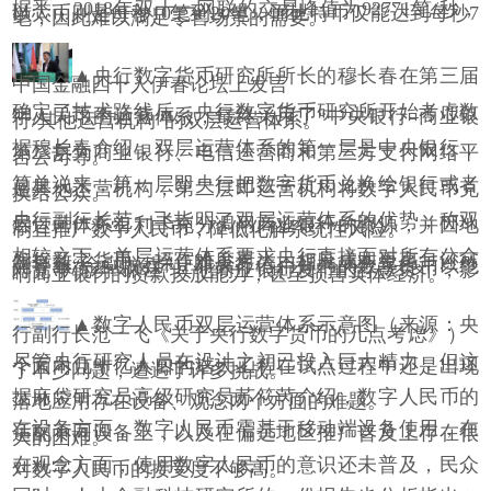
据悉，
2018
年双十一网联的交易峰值为
92771
笔
/
秒，
以太币则是每秒
10
笔到
20
笔，而比特币仅能达到每秒
7
笔，因此难以满足零售场景的需要。
▲央行数字货币研究所所长的穆长春在第三届
中国金融四十人伊春论坛上发言
确定了技术路线后，央行数字货币研究所开始考虑数
字人民币的运营体系，最终采用了
“
中央银行
–
商业银
行
/
其他运营机构
”
的双层运营体系。
据穆长春介绍，双层运营体系的第一层是中央银行，
第二层为商业银行、电信运营商和第三方支付网络平
台公司等。
简单说来，第一层即央行把数字货币兑换给银行或者
是其他运营机构，第二层即运营机构将数字人民币兑
换给公众。
央行副行长范一飞指明了双层运营体系的优势，称双
层运营体系有利于充分调用商业银行的资源，并因地
制宜推广数字人民币，降低化解系统性风险。
相较之下，单层运营体系要求央行直接面对所有公众
发行数字货币，操作难度更大、相应成本更高，还可
能导致
“
金融脱媒
”
，即央行信用背书的数字货币以绝
对竞争优势
“
碾压
”
其他商业银行发行的存款货币，影
响商业银行的贷款投放能力，甚至损害实体经济。
▲数字人民币双层运营体系示意图（来源：央
行副行长范一飞《关于央行数字货币的几点考虑》）
尽管央行研究人员在设计之初已投入巨大精力，但这
个面向几十亿人口的浩大工程在试点过程中还是出现
了不少问题，遭遇了许多挑战。
据麻袋研究员高级研究员苏筱芮介绍，数字人民币的
落地应用存在设备、观念两个方面的难题。
在设备方面，数字人民币需基于移动端设备使用，在
适配不同设备上，以及在偏远地区推广普及上存在很
大的困难。
在观念方面，使用数字人民币的意识还未普及，民众
对数字人民币的接受度不够高。