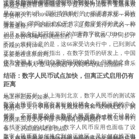
中国社科院国家金融与发展实验室主任杨涛解释了电
子现金应用热潮背后的共识性原因，从某种程度上
说，各国政府探索电子现金方式是为了改善零售支付
体系，增进普惠金融服务，提升支付清算、金融体系
的稳定性。
早在
2020
年
1
月，国际清算银行的一项调查发现，受访
的
66
家央行有
80%
都正在研究、试验或者开发一种数
字货币。
同年
3
月，英国央行也公开肯定了数字货币的意义，称
赞后者有利于金融体系稳定，是拓展支付方式的一种
潜在途径。
10
月，欧央行对可能发行的加密数字欧元
CBDC
（
“Ce
ntral Bank Digital Currency”
）进行了试验，并同步开
启公众咨询和内部试点工作。
不过，值得注意的是，这
66
家受访央行中，已到测试
阶段的不到
10%
。
正如杨涛主任分析指出，在数字货币的研发上，中国
妥妥走在世界前列。
作为中国人，我们自豪于祖国的成就，但激动之余，
还应冷静看待数字人民币的发展进程，不应盲目乐
观、甚至掉入
“
立马抢购数字人民币
”
的谣言陷阱。
结语：数字人民币试点加快，但离正式启用仍有
距离
从深圳到苏州，从上海到北京，数字人民币的测试落
地工作正如火如荼。
数字人民币作为官方发行的松耦合、双层运营的中心
化法定货币，较纸钞具有更好的安全性和便利性，较
常用电子支付手段具有无线法偿性和
“
双离线支付
”
的
优势。
然而，不可忽视的是，数字人民币作为一种不计息的
货币，一方面不会给商业银行带来额外成本，但另一
方面，相较于支付宝余额宝、微信支付零钱包等有利
息的第三方支付平台，不具有竞争优势。
在线下试点的过程中，数字人民币应用也面临了设
备、意识层面的诸多挑战。
数字人民币要如何推广到偏远地区，又如何在线下电
子支付成熟的发达地区获得人民的青睐，同时在信用
卡、支票支付占主流地位的海外市场，又该如何应对