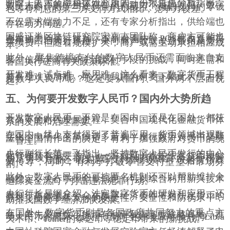
同时，人大金融科技研究所的一份报告也分析指出，
数字人民币的应用还存在用户动力不足的问题。数字
人民币不计息，与支付宝的余额宝、微信支付的零钱
包等有利息的第三方支付方式相比，竞争力较差。
不仅需求端动力不足，还有专家分析指出，供给端也
存在动力问题。
国盛证券区块链研究院宋嘉吉团队称，商户方可能也
存在动力问题。比如，深圳公测中，
POS
机改造相关
费用均由四大行承担，未向商户收取改造费用及支付
手续费，但随着规模扩大，商户或需主动承担相应成
本。
此外，聚焦跨境支付的数字人民币还需面临来自支
票、信用卡等海外主流支付手段的挑战，同时还需和
各国央行磋商有关政策标准。
开发难、试点难、应用难，这么看来，数字货币工程
简直是难上加难。那么，我国为何要下如此大气力开
发数字人民币呢？这还要从国内、国外两个层面说
起。
五、为何要开发数字人民币？国内外大势所趋
开发数字人民币，不管是在国内、还是在国外，都符
合当下的时代发展进程，契合中国现代化金融货币体
系的发展和治理需要。
在国内，线上支付得到了普遍应用，货币领域出现数
字化、电子化变革的诸多苗头，发行数字人民币是顺
应当下国情作出的决定，有利于加强政府对货币的统
一管理。
央行副行长范一飞指出，坚持数字人民币发行的中心
化管理具有重要意义，一方面可以维护法定货币地位
和货币发行权，防止数字经济时代的货币发行权旁
落，另一方面还可以提高支付体系效率，改善货币政
策传导，同时，有利于打破零售支付壁垒和市场分
割。
此外，数字人民币的可控匿名机制还可以帮助维护金
融稳定，央行掌握全量信息，可以综合利用新兴技术
追踪资金流向，打击违法犯罪行动。
央行行长易纲介绍，法定数字货币的研发和应用，还
有利于高效满足公众在数字经济条件下对法定货币的
需求，提高零售支付的便捷性、安全性和防伪水平，
助推我国数字经济加快发展。
在国外，数字货币则是各国政府共同努力的重点方
向，率先发展数字货币有利于我国掌握战略高地，推
动人民币的国际化进程，同时更好地应对脸书的
Libra
天平币、
Tether
的泰达币等稳定币带来的新挑战。