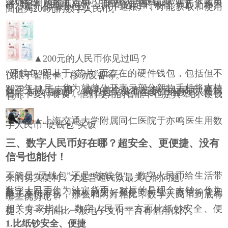
“
软钱包
”
即基于手机
APP
的软件钱包。比如，在之前
深圳罗湖区的试点中，抽中红包的
“
锦鲤
”
需先下载央
行
“
数字人民币
APP”
，并在选定的银行（工、农、
中、建、邮储五行选一）开通账户，才能获取和使用
面值为
200
元的数字人民币。
▲
200
元的人民币你见过吗？
“
硬钱包
”
即基于
“
芯片
”
而存在的硬件钱包，包括但不
仅限于智能卡、移动设备等。
2020
年
11
月，华为就曾公开表示部分新款手机将支持
数字人民币应用，成为首个公布的数字人民币
“
硬钱
包
”
。前文提到的，同仁医院员工在食堂用数字人民币
智能卡支付餐费，他们使用的智能卡也是典型的
“
硬钱
包
”
。
▲上海交通大学附属同仁医院于亦鸣医生用数
字人民币
“
硬钱包
”
买饭
三、数字人民币好在哪？超安全、更便捷、没有
信号也能付！
不管是
“
硬钱包
”
还是
“
软钱包
”
，数字人民币给生活带
来的切实便利，才是普通民众最关心的问题。
数字人民币作为法定货币，对标的是现金大钞；作为
数字支付方式，对标的又好像是支付宝、微信等常见
电子支付平台，那么和两方相比，数字人民币到底有
哪些优势呢？
相关专家指出，数字人民币一方面比纸钞安全、便
捷，另一方面比一般电子支付平台有信用保障。
1.
比纸钞安全、便捷