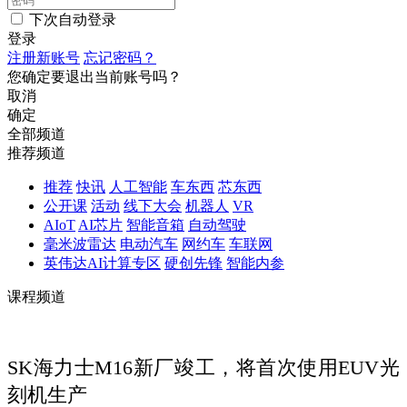
下次自动登录
登录
注册新账号
忘记密码？
您确定要退出当前账号吗？
取消
确定
全部频道
推荐频道
推荐
快讯
人工智能
车东西
芯东西
公开课
活动
线下大会
机器人
VR
AIoT
AI芯片
智能音箱
自动驾驶
毫米波雷达
电动汽车
网约车
车联网
英伟达AI计算专区
硬创先锋
智能内参
课程频道
SK海力士M16新厂竣工，将首次使用EUV光
刻机生产