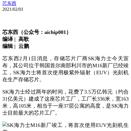
芯东西
2021/02/01
芯
东
西（公众号：
aichip001
）
编译
|
高歌
编辑
|
云鹏
芯东西2月1日消息，存储芯片厂商SK海力士今天宣
布，其公司位于韩国首尔南部利川市的M16新厂已经竣
工，SK海力士将首次使用极紫外辐射（EUV）光刻机
在生产存储芯片。
SK海力士经过两年的时间，花费了3.5万亿韩元（约合
31亿美元）建成了这座芯片工厂，工厂长336米，宽163
米，高105米，相当于一座37层公寓的高度，是SK海力
士目前最大的芯片工厂。