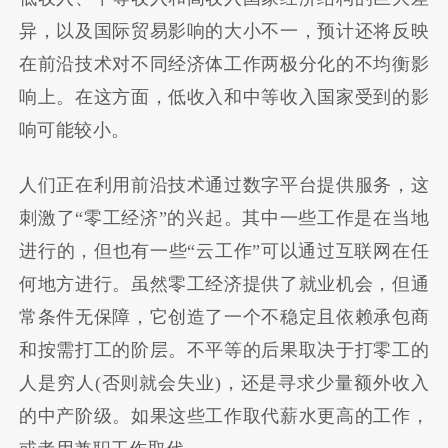
异，以及国际贸易影响的大小不一，预计还将反映
在前沿技术对不同经济体工作两极分化的不均衡影
响上。在这方面，低收入和中等收入国家受到的影
响可能较小。
人们正在利用前沿技术通过数字平台提供服务，这
刺激了“零工经济”的兴起。其中一些工作是在当地
进行的，但也有一些“云工作”可以通过互联网在任
何地方进行。虽然零工经济提供了就业机会，但通
常条件无保障，它创造了一个不稳定且依赖承包商
和按需打工的阶层。不平等的后果取决于打零工的
人是穷人(否则就会失业)，还是寻求少量额外收入
的中产阶级。如果这些工作取代薪水更高的工作，