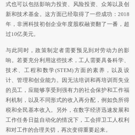
式也可以包括影响力投资、风险投资、众筹以及创
新和技术基金。这方面已经取得了一些成功：2018
年，非洲科技初创企业年度股权融资翻了一番，超
过10亿美元。
与此同时，政策制定者需要预见到对劳动力的影
响。若要充分利用这些技术，工人需要具备科学、
技术、工程和数学(STEM)方面的素养，以及设
计、管理和创业能力。因无法培训和再培训而失业
的员工，应能够享受到强有力的社会保护和工作福
利机制，以及不同形式的收入再分配，例如负所得
税和全民基本收入。另外，在数字经济迅速发展和
工作任务日益自动化的情况下，工会捍卫工人权利
和对工作的合理关切，再次变得重要起来。