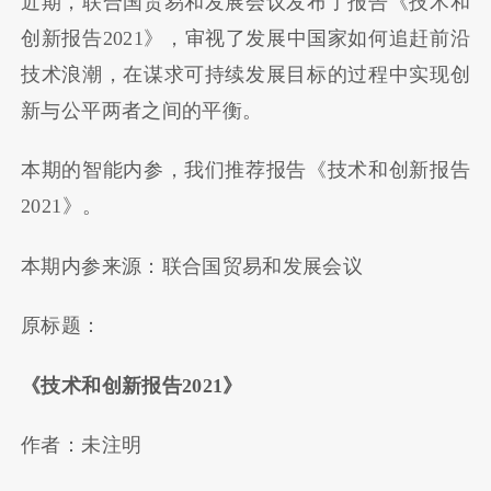
近期，联合国贸易和发展会议发布了报告《技术和
创新报告2021》，审视了发展中国家如何追赶前沿
技术浪潮，在谋求可持续发展目标的过程中实现创
新与公平两者之间的平衡。
本期的智能内参，我们推荐报告《技术和创新报告
2021》。
本期内参来源：联合国贸易和发展会议
原标题：
《技术和创新报告2021》
作者：未注明