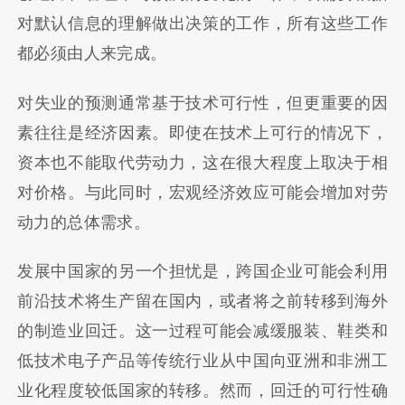
对默认信息的理解做出决策的工作，所有这些工作
都必须由人来完成。
对失业的预测通常基于技术可行性，但更重要的因
素往往是经济因素。即使在技术上可行的情况下，
资本也不能取代劳动力，这在很大程度上取决于相
对价格。与此同时，宏观经济效应可能会增加对劳
动力的总体需求。
发展中国家的另一个担忧是，跨国企业可能会利用
前沿技术将生产留在国内，或者将之前转移到海外
的制造业回迁。这一过程可能会减缓服装、鞋类和
低技术电子产品等传统行业从中国向亚洲和非洲工
业化程度较低国家的转移。然而，回迁的可行性确