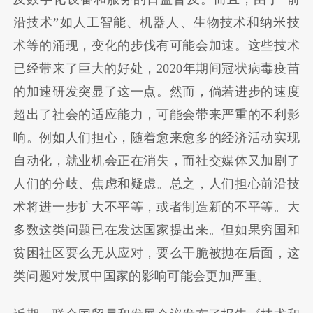
沿技术”如人工智能、机器人、生物技术和纳米技
术等的涌现，变化的步伐有可能会加速。这些技术
已经带来了巨大的好处，2020年期间冠状病毒疫苗
的加速研发突显了这一点。然而，倘若进步的速度
超出了社会的适应能力，可能会带来严重的不利影
响。例如人们担心，随着愈来愈多的经济活动实现
自动化，就业机会正在消失，而社交媒体又加剧了
人们的分歧、焦虑和疑虑。总之，人们担心前沿技
术将进一步扩大不平等，或者制造新的不平等。大
多数这类问题已在发达国家提出来。但如果穷国和
贫困社区要么无从应对，要么干脆被抛在后面，这
类问题对发展中国家的影响可能会更加严重。