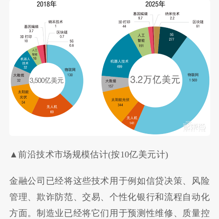
▲
前沿技术市场规模估计(按10亿美元计)
金融公司已经将这些技术用于例如信贷决策、风险
管理、欺诈防范、交易、个性化银行和流程自动化
方面。制造业已经将它们用于预测性维修、质量控