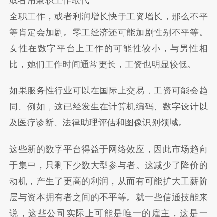
或者用兼职工作取代
全职工作，或者利润增长快于工资增长，那么不平
等肯定会加剧。零工经济还可能加剧性别不平等。
女性在数字平台上工作的可能性较小，与男性相
比，她们工作时间通常更长，工资也明显较低。
如果服务性行业可以在国际上交易，工资可能会趋
同。例如，这已经发生在计算机编码、数字设计以
及医疗诊断、法律助理评估和图像识别领域。
这些新的数字平台得益于网络效应，因此市场趋向
于集中，只剩下少数大型参与者。这减少了降价的
动机，产生了更高的利润，从而有可能扩大工薪阶
层与资本拥有者之间的不平等。就一些信通技能来
说，这些公司实际上可能是唯一的雇主，这是一