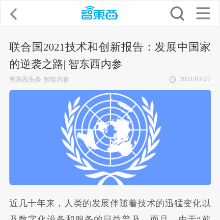
联合国2021技术和创新报告：发展中国家
的逆袭之路| 智东西内参
2021/03/27
智东西头条
智能内参
近几十年来，人类的发展伴随着技术的迅猛变化以
及数字化设备和服务的日益普及。而且，由于“前