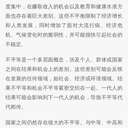
度集中，在赚取收入的机会以及教育和健康水准方
面也存在着巨大差别。这些不平衡限制了经济增长
和人类发展，同时增加了面对大流行病、经济危
机、气候变化时的脆弱性，并可能很快引起社会的
不稳定。
不平等是一个多层面概念，涉及个人、群体或国家
之间在结果和机会上的差别。这些差别可能会反映
在发展的任何领域，如社会、经济或环境领域。结
果不平等和机会不平等紧密交织在一起。一代人的
结果可能会影响到下一代人的机会，导致不平等代
代相传。
国家之间仍然存在很大的不平等。与中等、中高和