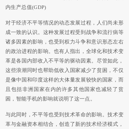
内生产总值(GDP)
对于经济不平等情况的动态发展过程，人们尚未形
成一致的认识。这种发展过程受到战争和流行病等
诸多因素的影响，也受到权力斗争和意识形态左右
的政治进程的影响。也有人指出，全球化和技术变
革是各国内部收入不平等的驱动因素。尽管如此，
这些浪潮同时也帮助低收入国家减少了贫困，不仅
是像中国和印度这样的大体量发展较快的国家，而
且包括非洲国家在内的许多其他国家也减轻了贫
困，智能手机的影响就说明了这一点。
与此同时，不平等也受到技术革命的影响。技术变
革与金融资本相结合，创造了新的技术经济模式，