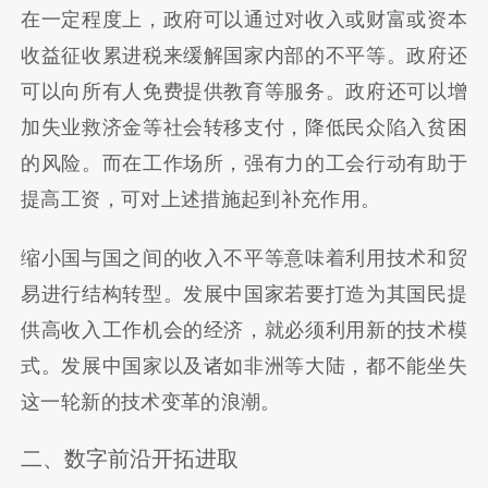
在一定程度上，政府可以通过对收入或财富或资本
收益征收累进税来缓解国家内部的不平等。政府还
可以向所有人免费提供教育等服务。政府还可以增
加失业救济金等社会转移支付，降低民众陷入贫困
的风险。而在工作场所，强有力的工会行动有助于
提高工资，可对上述措施起到补充作用。
缩小国与国之间的收入不平等意味着利用技术和贸
易进行结构转型。发展中国家若要打造为其国民提
供高收入工作机会的经济，就必须利用新的技术模
式。发展中国家以及诸如非洲等大陆，都不能坐失
这一轮新的技术变革的浪潮。
二、数字前沿开拓进取