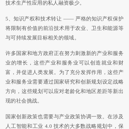
技术生产性应用的私人融资极少。
5、知识产权和技术转让 ―― 严格的知识产权保护
将限制有价值的前沿技术用于农业、卫生和能源等
与可持续发展目标相关的领域。
许多国家和地方政府正在努力刺激新的产业和服务
业的增长，这些产业和服务业可以创造就业和财
富，并促进人类发展。为了充分发挥作用，这些产
业和服务业需要通过国家研究和创新规划设定战略
方向，这些规划可以应对老龄化和地区差距等新出
现的社会挑战。
国家创新政策也需要与产业政策协调一致。在涉及
人工智能和工业 4.0 技术的大多数战略规划中，保