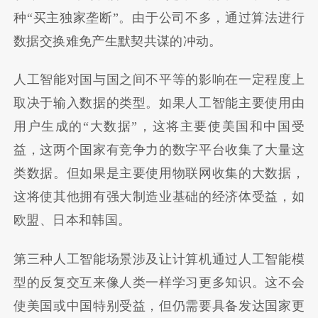
种“买主独家垄断”。由于公司不多，通过算法进行
数据交换难免产生默契共谋的冲动。
人工智能对国与国之间不平等的影响在一定程度上
取决于输入数据的类型。如果人工智能主要使用由
用户生成的“大数据”，这将主要使美国和中国受
益，这两个国家有竞争力的数字平台收集了大量这
类数据。但如果是主要使用物联网收集的大数据，
这将使其他拥有强大制造业基础的经济体受益，如
欧盟、日本和韩国。
第三种人工智能场景涉及让计算机通过人工智能模
型的反复交互来像人类一样学习更多知识。这不会
使美国或中国特别受益，但仍需要具备发达国家更