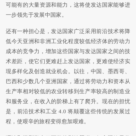
可能有的大量资源和能力，这将使发达国家能够进
一步领先于发展中国家。
还有一种担心是，发达国家广泛采用前沿技术将降
低今天亚洲和非洲工业化程度较低经济体的劳动力
成本的竞争力，增加这些国家与发达国家之间的技
术差距，使它们更难赶上发达国家，更难使经济实
现多样化及创造就业机会。以往，中国、墨西哥、
巴西和少数几个亚洲国家，通过将劳动力和资本从
生产率相对较低的农业转移到生产率较高的制造业
和服务业，在收入的阶梯上有了爬升。现在的担忧
是，前沿技术和工业 4.0 将颠覆这些传统的发展过
程，使艰辛的旅程变得愈加艰难。