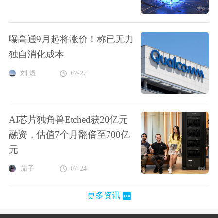
曝高通9月起将涨价！称已无力
独自消化成本
刘 煜
07-27
AI芯片独角兽Etched获20亿元
融资，估值7个月翻倍至700亿
元
茄子
07-24
更多资讯