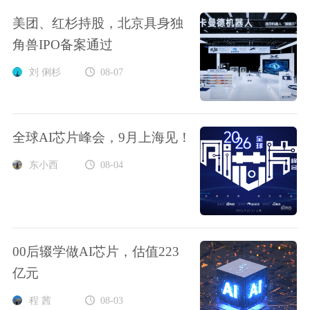
美团、红杉持股，北京具身独
角兽IPO备案通过
刘 俐杉
08-07
全球AI芯片峰会，9月上海见！
东小西
08-04
00后辍学做AI芯片，估值223
亿元
程 茜
08-03