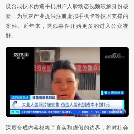
度合成技术伪造手机用户人脸动态视频破解身份核
验，为黑灰产业提供注册虚拟手机卡等技术支撑的
案件。近年来，类似事件开始更多的进入公众视
野。
深度合成内容模糊了真实和虚假的边界，将对社会