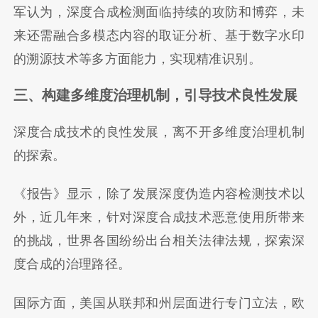
军认为，深度合成检测面临持续的攻防和博弈，未
来还需融合多模态内容的取证分析、基于数字水印
的溯源技术等多方面能力，实现精准识别。
三、构建多维度治理机制，引导技术良性发展
深度合成技术的良性发展，离不开多维度治理机制
的探索。
《报告》显示，除了发展深度伪造内容检测技术以
外，近几年来，针对深度合成技术恶意使用所带来
的挑战，世界各国纷纷出台相关法律法规，探索深
度合成的治理路径。
国际方面，美国从联邦和州层面进行专门立法，欧