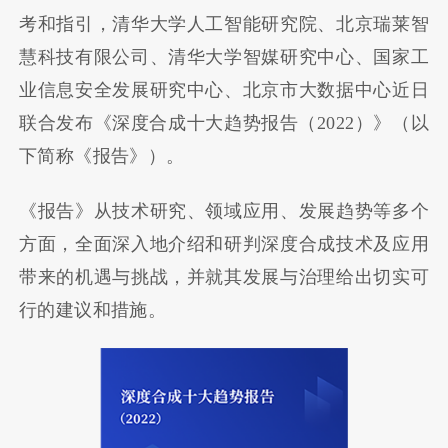
考和指引，清华大学人工智能研究院、北京瑞莱智
慧科技有限公司、清华大学智媒研究中心、国家工
业信息安全发展研究中心、北京市大数据中心近日
联合发布《深度合成十大趋势报告（2022）》（以
下简称《报告》）。
《报告》从技术研究、领域应用、发展趋势等多个
方面，全面深入地介绍和研判深度合成技术及应用
带来的机遇与挑战，并就其发展与治理给出切实可
行的建议和措施。