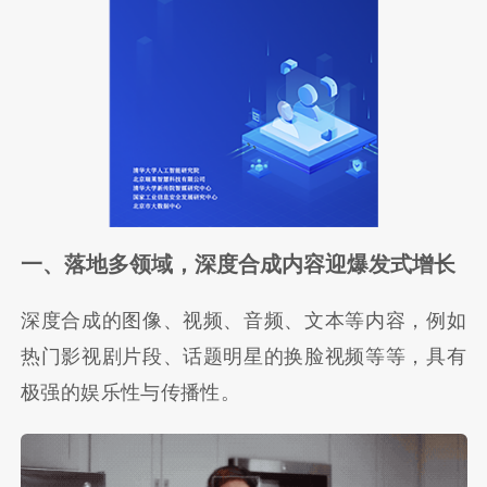
一、落地多领域，深度合成内容迎爆发式增长
深度合成的图像、视频、音频、文本等内容，例如
热门影视剧片段、话题明星的换脸视频等等，具有
极强的娱乐性与传播性。