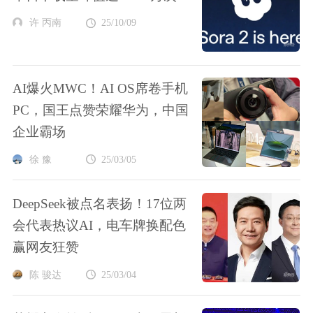
许 丙南
25/10/09
AI爆火MWC！AI OS席卷手机
PC，国王点赞荣耀华为，中国
企业霸场
徐 豫
25/03/05
DeepSeek被点名表扬！17位两
会代表热议AI，电车牌换配色
赢网友狂赞
陈 骏达
25/03/04