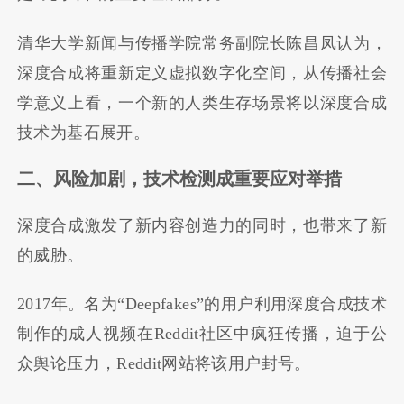
清华大学新闻与传播学院常务副院长陈昌凤认为，
深度合成将重新定义虚拟数字化空间，从传播社会
学意义上看，一个新的人类生存场景将以深度合成
技术为基石展开。
二、风险加剧，技术检测成重要应对举措
深度合成激发了新内容创造力的同时，也带来了新
的威胁。
2017年。名为“Deepfakes”的用户利用深度合成技术
制作的成人视频在Reddit社区中疯狂传播，迫于公
众舆论压力，Reddit网站将该用户封号。