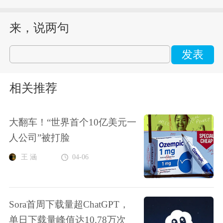
来，说两句
发表
相关推荐
大翻车！“世界首个10亿美元一
人公司”被打脸
王 涵
04-06
Sora首周下载量超ChatGPT，
单日下载量峰值达10.78万次