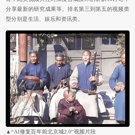
分享最新的研究成果等。排名第三到第五的视频类
型分别是生活、娱乐和资讯类。
▲“AI修复百年前北京城2.0”视频片段