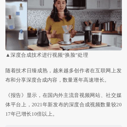
▲深度合成技术进行视频“换脸”处理
随着技术日臻成熟，越来越多创作者在互联网上发
布和分享深度合成内容，数量逐年高速增长。
《报告》显示，在国内外主流音视频网站、社交媒
体平台上，2021年新发布的深度合成视频数量较20
17年已增长10倍以上。