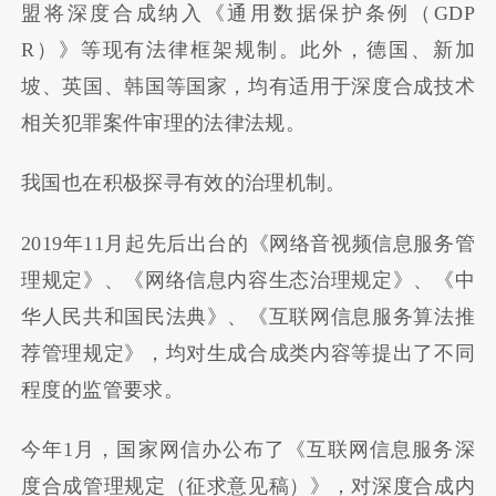
盟将深度合成纳入《通用数据保护条例（GDP
R）》等现有法律框架规制。此外，德国、新加
坡、英国、韩国等国家，均有适用于深度合成技术
相关犯罪案件审理的法律法规。
我国也在积极探寻有效的治理机制。
2019年11月起先后出台的《网络音视频信息服务管
理规定》、《网络信息内容生态治理规定》、《中
华人民共和国民法典》、《互联网信息服务算法推
荐管理规定》，均对生成合成类内容等提出了不同
程度的监管要求。
今年1月，国家网信办公布了《互联网信息服务深
度合成管理规定（征求意见稿）》，对深度合成内