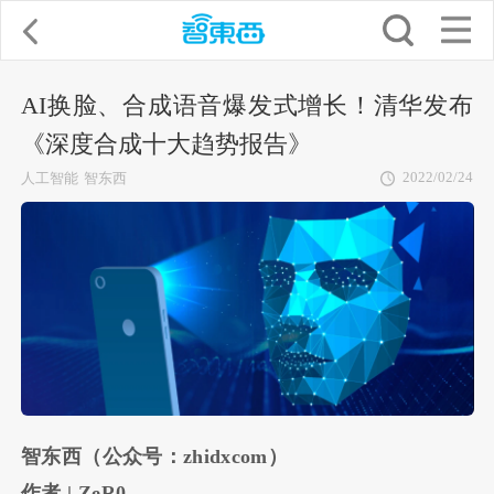
AI换脸、合成语音爆发式增长！清华发布
《深度合成十大趋势报告》
2022/02/24
人工智能
智东西
智东西（公众号：zhidxcom）
作者 | ZeR0