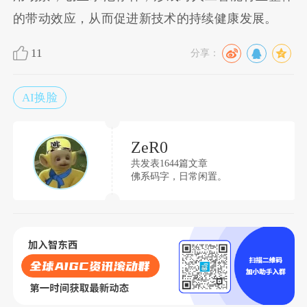
的带动效应，从而促进新技术的持续健康发展。
11
分享：
AI换脸
ZeR0
共发表1644篇文章
佛系码字，日常闲置。