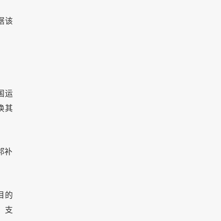
据该
国运
换其
邦补
目的
：支