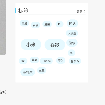
标签
更多
高通
腾讯
通用
IDx
百度
大模型
微软
小米
谷歌
5G
苹果
华为
360
iPhone
智东西
三星
英特尔
商拆