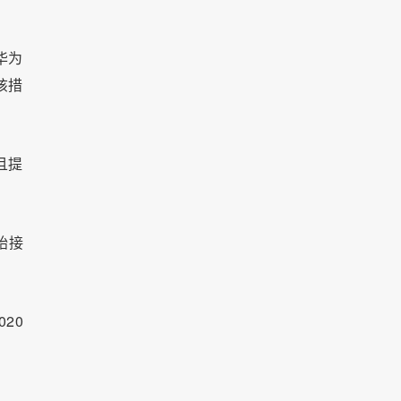
华为
该措
且提
始接
20