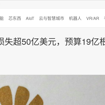
智猩猩
能
芯东西
AIoT
云与智慧城市
机器人
VR/AR
失超50亿美元，预算19亿