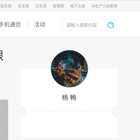
智东西
车东西
芯东西
智猩猩
线下大会
AI生产力创新奖
手机通信
活动
根
杨 畅