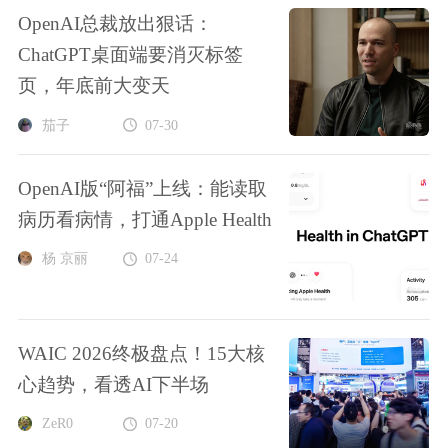
OpenAI总裁放出狠话：
ChatGPT桌面端要消灭标签
页，年底前大变天
茄子
07-30
OpenAI版“阿福”上线：能读取
病历看病情，打通Apple Health
杨 京丽
07-24
WAIC 2026终极盘点！15大核
心趋势，看透AI下半场
ZeR0
07-20