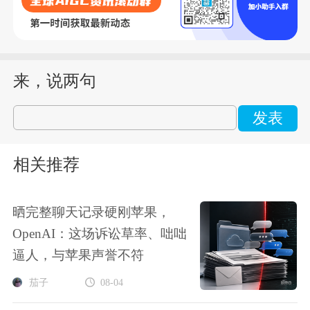
来，说两句
发表
相关推荐
晒完整聊天记录硬刚苹果，
OpenAI：这场诉讼草率、咄咄
逼人，与苹果声誉不符
茄子
08-04