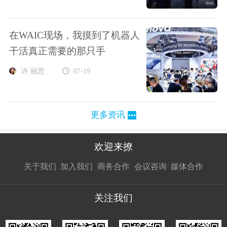
在WAIC现场，我摸到了机器人
干活真正需要的那只手
许 丽思
07-19
更多资讯
欢迎来撩
扫码加我直
扫码加我直
扫码加我直
关于我们
加入我们
商务合作
会议咨询
媒体合作
接扔简历
接开聊
接开聊
关注我们