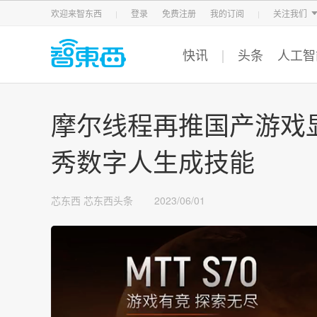
智东西
车东西
芯东西
欢迎来智东西
登录
免费注册
我的订阅
关注我们
快讯
头条
人工智
摩尔线程再推国产游戏显
秀数字人生成技能
芯东西
芯东西头条
2023/06/01