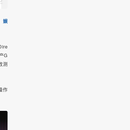
、娱
ire
产G
放测
操作