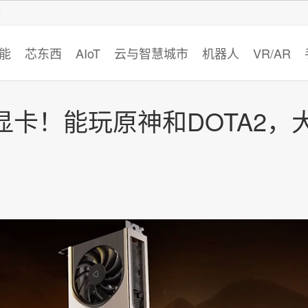
智猩猩
能
芯东西
AIoT
云与智慧城市
机器人
VR/AR
卡！能玩原神和DOTA2，