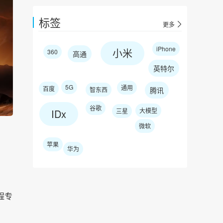
标签
更多
iPhone
小米
360
高通
英特尔
5G
通用
百度
智东西
腾讯
谷歌
大模型
IDx
三星
微软
苹果
华为
程专