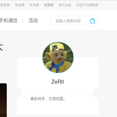
智东西
车东西
芯东西
智猩猩
线下大会
AI生产力创新奖
手机通信
活动
大
ZeR0
佛系码字，日常闲置。