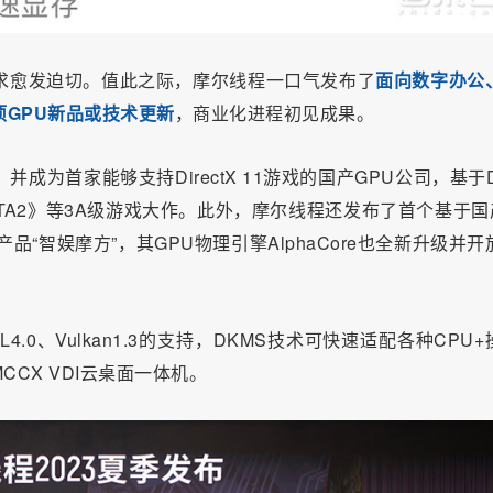
求愈发迫切。值此之际，摩尔线程一口气发布了
面向数字办公
项GPU新品或技术更新
，商业化进程初见成果。
卡，并成为首家能够支持
DirectX 11
游戏的国产
GPU
公司，基于D
OTA2》等3A级游戏大作。此外，摩尔线程还发布了首个基于国
“智娱摩方”，其GPU物理引擎AlphaCore也全新升级并开
.0、Vulkan1.3的支持，
DKMS
技术可快速适配各种
CPU+
CCX VDI云桌面一体机。