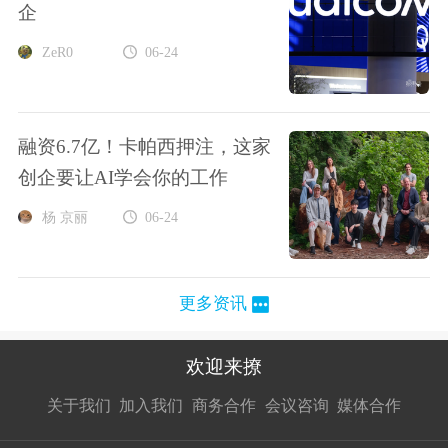
企
ZeR0
06-24
融资6.7亿！卡帕西押注，这家
创企要让AI学会你的工作
杨 京丽
06-24
更多资讯
欢迎来撩
扫码加我直
扫码加我直
扫码加我直
关于我们
加入我们
商务合作
会议咨询
媒体合作
接扔简历
接开聊
接开聊