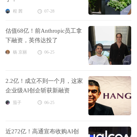
程 茜
07-28
估值68亿！前Anthropic员工拿
下融资，英伟达投了
杨 京丽
06-25
2.2亿！成立不到一个月，这家
企业级AI创企斩获新融资
茄子
06-25
近272亿！高通宣布收购AI创