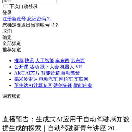
下次自动登录
登录
注册新账号
忘记密码？
您确定要退出当前账号吗？
取消
确定
全部频道
推荐频道
推荐
快讯
人工智能
车东西
芯东西
公开课
活动
线下大会
机器人
VR
AIoT
AI芯片
智能音箱
自动驾驶
毫米波雷达
电动汽车
网约车
车联网
英伟达AI计算专区
硬创先锋
智能内参
课程频道
直播预告：生成式AI应用于自动驾驶感知数
据生成的探索｜自动驾驶新青年讲座 20