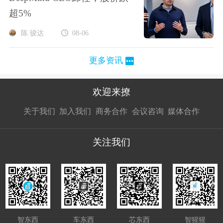
超5%
陈 骏达
08-06
更多资讯
欢迎来撩
扫码加我直
扫码加我直
扫码加我直
关于我们
加入我们
商务合作
会议咨询
媒体合作
接扔简历
接开聊
接开聊
关注我们
智东西
车东西
芯东西
智猩猩