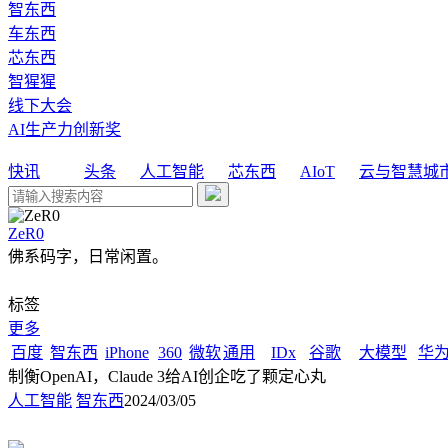
智东西
车东西
芯东西
智猩猩
线下大会
AI生产力创新奖
快讯
头条
人工智能
芯东西
AIoT
云与智慧城
ZeR0
佛系码字，日常闲置。
标签
更多
百度
智东西
iPhone
360
微软
通用
IDx
谷歌
大模型
华
制衡OpenAI，Claude 3给AI创企吃了颗定心丸
人工智能
智东西
2024/03/05