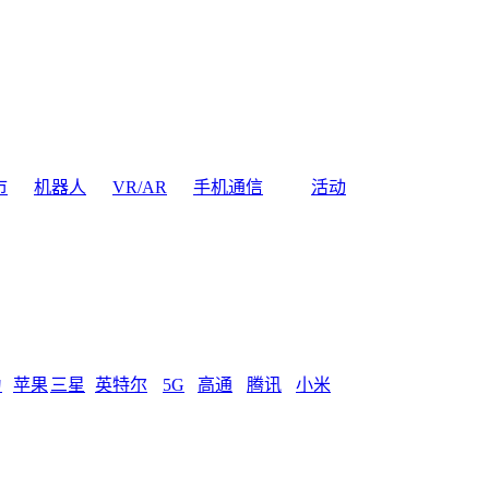
市
机器人
VR/AR
手机通信
活动
为
苹果
三星
英特尔
5G
高通
腾讯
小米