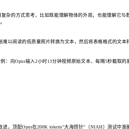
体，能用复杂的方式思考，比如既能理解物体的外观，也能理解它
几。
一张难以阅读的低质量照片转换为文本，然后将表格格式的文本转
n晒出了一个测试示例：向Opus输入2小时13分钟视频原始文本、每隔
点改进，顶配Opus在200K tokens“大海捞针”（NIAH）测试