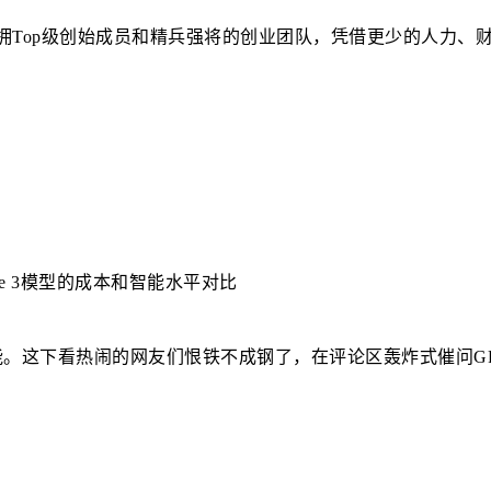
坐拥Top级创始成员和精兵强将的创业团队，凭借更少的人力、
：
ude 3模型的成本和智能水平对比
本朗读”功能。这下看热闹的网友们恨铁不成钢了，在评论区轰炸式催问GP