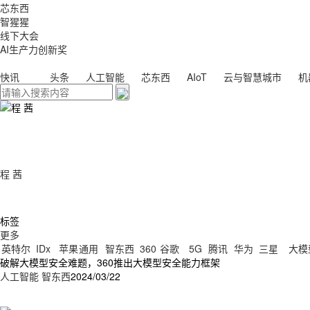
芯东西
智猩猩
线下大会
AI生产力创新奖
快讯
头条
人工智能
芯东西
AIoT
云与智慧城市
机
程 茜
标签
更多
英特尔
IDx
苹果
通用
智东西
360
谷歌
5G
腾讯
华为
三星
大模
破解大模型安全难题，360推出大模型安全能力框架
人工智能
智东西
2024/03/22