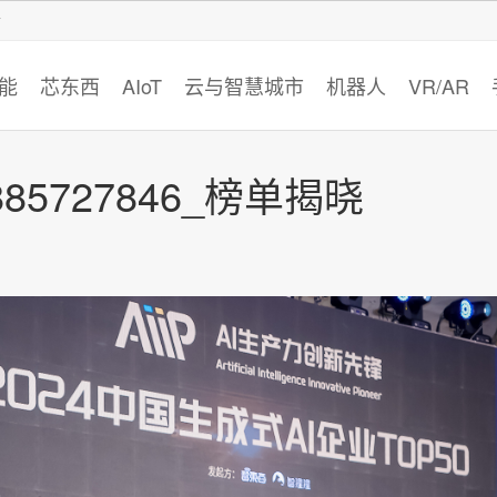
智猩猩
能
芯东西
AIoT
云与智慧城市
机器人
VR/AR
2885727846_榜单揭晓