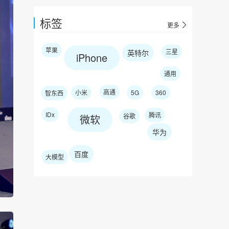
标签
更多
苹果
三星
英特尔
iPhone
通用
高通
小米
5G
360
智东西
IDx
腾讯
谷歌
微软
华为
百度
大模型