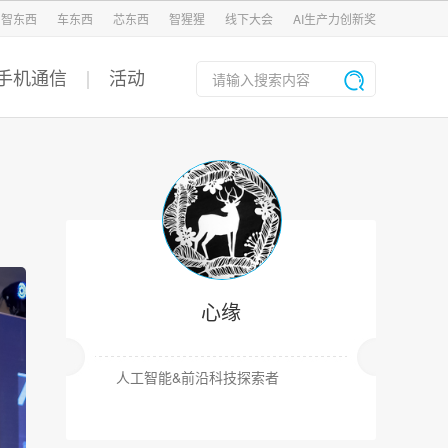
智东西
车东西
芯东西
智猩猩
线下大会
AI生产力创新奖
手机通信
活动
心缘
人工智能&前沿科技探索者