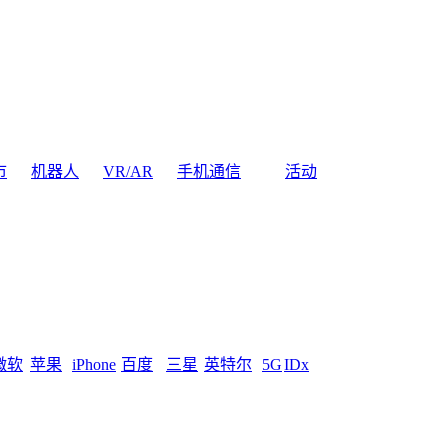
市
机器人
VR/AR
手机通信
活动
微软
苹果
iPhone
百度
三星
英特尔
5G
IDx