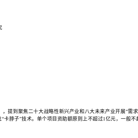
究
。
》，提到聚焦二十大战略性新兴产业和八大未来产业开展“需求
“卡脖子”技术。单个项目资助额原则上不超过1亿元，一般不超