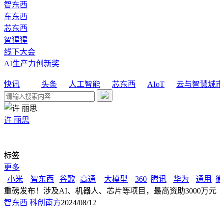
智东西
车东西
芯东西
智猩猩
线下大会
AI生产力创新奖
快讯
头条
人工智能
芯东西
AIoT
云与智慧城
许 丽思
标签
更多
小米
智东西
谷歌
高通
大模型
360
腾讯
华为
通用
重磅发布！涉及AI、机器人、芯片等项目，最高资助3000万元
智东西
科创南方
2024/08/12