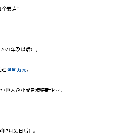
几个要点：
021年及以后）。
超过
3000万元
。
新小巨人企业或专精特新企业。
；
年7月31日后）。