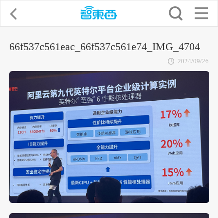
66f537c561eac_66f537c561e74_IMG_4704
2024/09/26