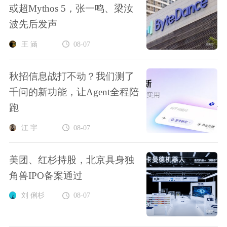
或超Mythos 5，张一鸣、梁汝
波先后发声
王 涵
08-07
秋招信息战打不动？我们测了
千问的新功能，让Agent全程陪
跑
江 宇
08-07
美团、红杉持股，北京具身独
角兽IPO备案通过
刘 俐杉
08-07