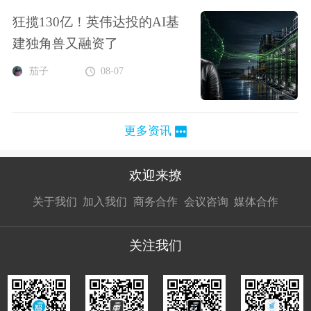
狂揽130亿！英伟达投的AI基
建独角兽又融资了
茄子
08-07
更多资讯
欢迎来撩
扫码加我直
扫码加我直
扫码加我直
关于我们
加入我们
商务合作
会议咨询
媒体合作
接扔简历
接开聊
接开聊
关注我们