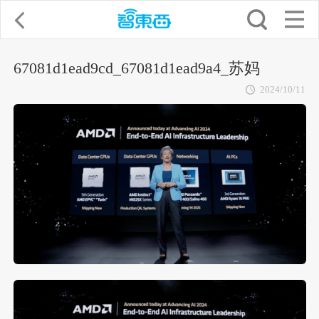
67081d1ead9cd_67081d1ead9a4_苏妈
2024/10/11