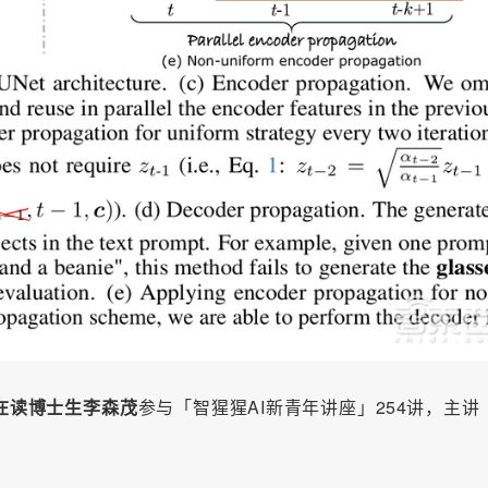
在读博士生李森茂
参与「智猩猩AI新青年讲座」254讲，主讲