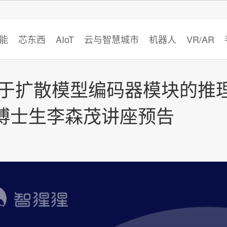
智猩猩
能
芯东西
AIoT
云与智慧城市
机器人
VR/AR
录！基于扩散模型编码器模块的推
博士生李森茂讲座预告