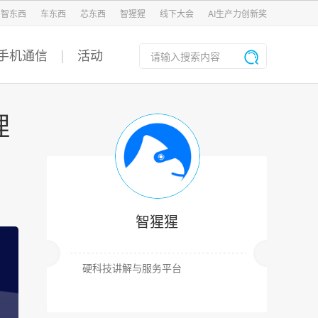
智东西
车东西
芯东西
智猩猩
线下大会
AI生产力创新奖
手机通信
活动
理
智猩猩
硬科技讲解与服务平台