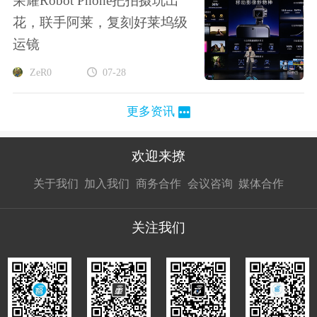
荣耀Robot Phone把拍摄玩出
花，联手阿莱，复刻好莱坞级
运镜
ZeR0
07-28
更多资讯
欢迎来撩
扫码加我直
扫码加我直
扫码加我直
关于我们
加入我们
商务合作
会议咨询
媒体合作
接扔简历
接开聊
接开聊
关注我们