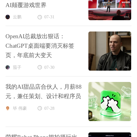
AI颠覆游戏世界
云鹏
07-31
OpenAI总裁放出狠话：
ChatGPT桌面端要消灭标签
页，年底前大变天
茄子
07-30
我的AI甜品店合伙人，月薪88
元，兼任策划、设计和程序员
毕 伟豪
07-28