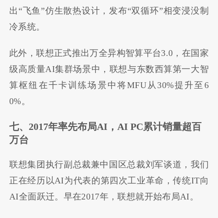
出
“
飞鱼
”
仿生散热设计，发布
“
双循环
”
相变浸没制
冷系统。
此外，联想正式推出万全异构智算平台
3.0
，在国家
级高质量
AI
集群场景中，联想与东数西算第一大智
算枢纽在千卡训练场景中将
MFU
从
30%
提升至
6
0%
。
七、
2017
年率先布局
AI
，
AI PC
累计销量超百
万台
联想集团执行副总裁兼中国区总裁刘军谈道，我们
正在经历以AI为代表的第四次工业革命，传统
IT
向
AI
全面跃迁。早在2017年，联想就开始布局AI。