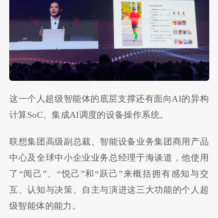
这一个人超级智能体的底层支撑还有面向
AI
的异构
计算
SoC
、集成
AI
调度的设备操作系统。
联想集团高级副总裁、智能设备业务集团商用产品
中心及全球中小企业业务总经理于
海谈道，他使用
了
“
阅己”、
“
悦己
”
和
“
跃己
”来概括
拥有感知与交
互、认知与决策、自主与演进这三大功能的个人超
级智能体的能力。