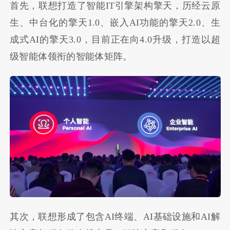
首先，联想打造了智能
IT
引擎架构擎天，历经云原
生、中台化的擎天
1.0
、嵌入
AI
功能的擎天
2.0
、生
成式
AI
的擎天
3.0
，目前正在向
4.0
升级，打造以超
级智能体领衔的智能体矩阵。
其次，联想形成了包含
AI
终端、
AI
基础设施和
AI
解