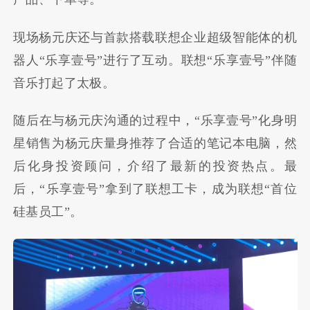
现场杨元庆还与首款搭载联想企业超级智能体的机
器人
“
乐享壹号
”
进行了互动。联想
“
乐享壹号
”伴随
音乐打起了
太极。
随后在与杨元庆沟通的过程中，
“
乐享壹号
”
化身明
星销售为杨元庆量身推荐了合适的笔记本电脑，然
后化身投资顾问，介绍了最新的投资热点。最
后，
“
乐享壹号
”拿到了
联想工卡，成为联想
“
首位
硅基员工
”
。