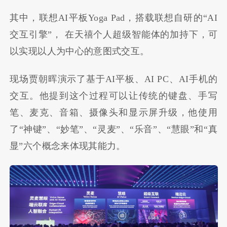
其中，联想
AI
平板
Yoga Pad
，搭载联想自研的“AI
交互引擎”， 在天禧个人超级智能体的加持下，可
以实现以人为中心的意图式交互。
现场贾朝晖演示了基于AI平板、AI PC、AI手机的
交互。他提到这个过程可以让传统的键盘、手写
笔、麦克、音箱、摄像头和显示屏升级，他使用
了
“
神键
”
、
“
妙笔
”
、
“
灵麦
”
、
“
乐音
”
、
“
慧眼
”
和
“
真
显
”六个概念来体现其能力
。