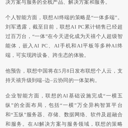
决方案与服务的全栈产品、解决方案和服务。
个人智能方面，
联想
AI
终端的策略是
“
一体多端
”
。
刘军透露，截至目前，联想
AI PC
累计销售已经超
过百万台，
“
一体
”
在今天进化成为天禧个人超级智
能体，嵌入
AI PC
、
AI
手机和
AI
平板等多种
AI
终
端，可实现跨设备、跨生态的体验。
他预告，联想中国将在
5
月
8
日发布联想个人云，支
持天禧升级到端
–
边
–
云协同的一体架构。
企业智能方面，联想的
AI
基础设施完成
“
一横五
纵
”
的全面布局，包括
“
一横
”
万全异构智算平台
和
“
五纵
”
服务器、存储、数据网络、软件及超融合
和服务。在
AI
解决方案与服务领域，联想的策略