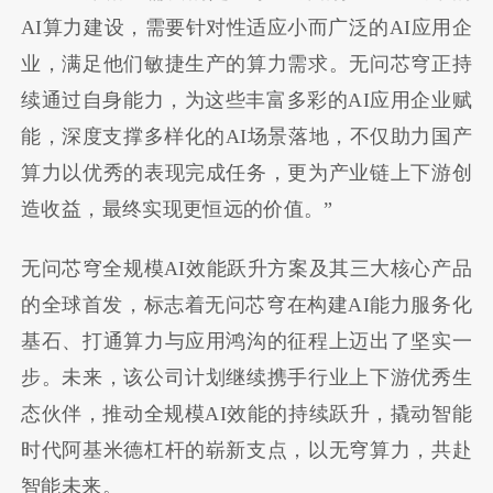
AI算力建设，需要针对性适应小而广泛的AI应用企
业，满足他们敏捷生产的算力需求。无问芯穹正持
续通过自身能力，为这些丰富多彩的AI应用企业赋
能，深度支撑多样化的AI场景落地，不仅助力国产
算力以优秀的表现完成任务，更为产业链上下游创
造收益，最终实现更恒远的价值。”
无问芯穹全规模AI效能跃升方案及其三大核心产品
的全球首发，标志着无问芯穹在构建AI能力服务化
基石、打通算力与应用鸿沟的征程上迈出了坚实一
步。未来，该公司计划继续携手行业上下游优秀生
态伙伴，推动全规模AI效能的持续跃升，撬动智能
时代阿基米德杠杆的崭新支点，以无穹算力，共赴
智能未来。