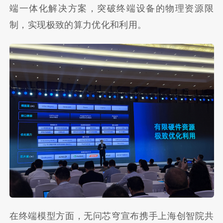
端一体化解决方案，突破终端设备的物理资源限
制，实现极致的算力优化和利用。
在终端模型方面，无问芯穹宣布携手上海创智院共