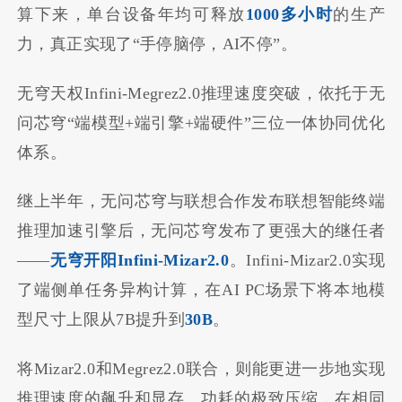
算下来，单台设备年均可释放
1000多小时
的生产
力，真正实现了“手停脑停，AI不停”。
无穹天权Infini-Megrez2.0推理速度突破，依托于无
问芯穹“端模型+端引擎+端硬件”三位一体协同优化
体系。
继上半年，无问芯穹与联想合作发布联想智能终端
推理加速引擎后，无问芯穹发布了更强大的继任者
——
无穹开阳Infini-Mizar2.0
。Infini-Mizar2.0实现
了端侧单任务异构计算，在AI PC场景下将本地模
型尺寸上限从7B提升到
30B
。
将Mizar2.0和Megrez2.0联合，则能更进一步地实现
推理速度的飙升和显存、功耗的极致压缩，在相同