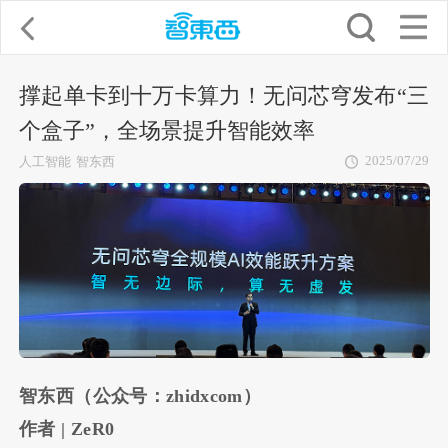
撑起单卡到十万卡算力！无问芯穹发布“三
个盒子”，全场景提升智能效率
2025/07/29
人工智能
智东西
智东西（公众号：zhidxcom）
作者 | ZeR0