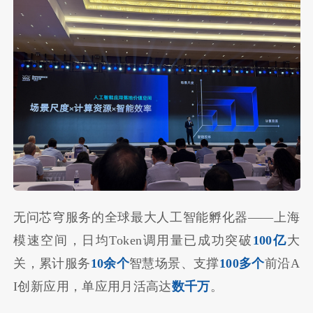
无问芯穹服务的全球最大人工智能孵化器——上海
模速空间，日均Token调用量已成功突破
100亿
大
关，累计服务
10余个
智慧场景、支撑
100多个
前沿A
I创新应用，单应用月活高达
数千万
。