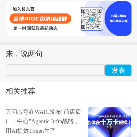
来，说两句
发表
相关推荐
无问芯穹在WAIC发布“前店后
厂一中心”Agentic Infra战略，
用AI提效Token生产