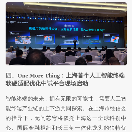
四、One More Thing：上海首个人工智能终端
软硬适配优化中试平台现场启动
智能终端的未来，拥有无限的可能性，需要人工智
能终端产业链的上下游共同探索。在上海市经信委
的指导下，无问芯穹将依托上海这一全球科创中
心、国际金融枢纽和长三角一体化龙头的独特优