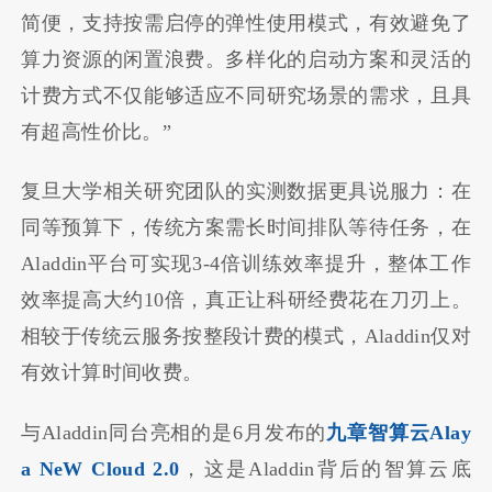
简便，支持按需启停的弹性使用模式，有效避免了
算力资源的闲置浪费。多样化的启动方案和灵活的
计费方式不仅能够适应不同研究场景的需求，且具
有超高性价比。”
复旦大学相关研究团队的实测数据更具说服力：在
同等预算下，传统方案需长时间排队等待任务，在
Aladdin平台可实现3-4倍训练效率提升，整体工作
效率提高大约10倍，真正让科研经费花在刀刃上。
相较于传统云服务按整段计费的模式，Aladdin仅对
有效计算时间收费。
与Aladdin同台亮相的是6月发布的
九章智算云Alay
a NeW Cloud 2.0
，这是Aladdin背后的智算云底