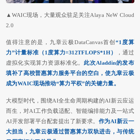
▲WAIC现场，大量观众驻足关注Alaya NeW Cloud
2.0
值得注意的是，九章云极DataCanvas首创
“1度算
力”计量标准（1度算力=312TFLOPS*1H）
，通过
虚拟化实现算力资源标准化。
此次Aladdin的发布
填补了高校普惠算力服务平台的空白，使九章云极
成为WAIC现场推动“算力平权”的关键力量。
大模型时代，围绕AI全生命周期构建的AI新云应运
而生，对AI工作负载适配、智能编排能力及一站式
AI开发部署平台配套提出了新要求。
作为AI新云一
大担当，九章云极通过普惠算力双轨进击，与传统