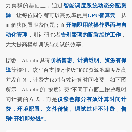
力集群的基础上，通过
智能调度系统动态分配资
源
，让每位同学都可以高效率使用
GPU智算云
，从
而解决闲置浪费问题；而
开箱即用的操作界面与自
动化管理
，则让研究者
告别繁琐的配置维护工作
，
大大提高模型训练与测试的效率。
据悉，Aladdin具有
价格普惠、计费透明、资源有保
障
等特征。该平台支持万卡级H800资源池调度及高
并发任务，计费方仅对有效计算时间收费。如下图
所示，Aladdin的“按度计费”不同于市面上按整段时
间计费的方式，而是
仅紫色部分有效计算时间计
费，环境配置、文件传输、调试过程不计费，告
别“开机即烧钱”。