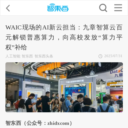
WAIC现场的AI新云担当：九章智算云百
元解锁普惠算力，向高校发放“算力平
权”补给
2025/07/31
人工智能
智东西
智东西头条
智东西（公众号：zhidxcom）