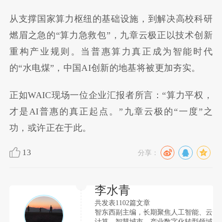
从支撑国家算力枢纽的基础设施，到解决高校科研
燃眉之急的“算力急救包”，九章云极正以技术创新
重构产业规则。当普惠算力真正成为智能时代
的“水电煤”，中国AI创新的地基将被更加夯实。
正如WAIC现场一位企业汇报者所言：“算力平权，
才是AI普惠的真正起点。”九章云极的“一度”之
功，或许正在于此。
13
分享：
李水青
共发表1102篇文章
智东西副主编，长期聚焦人工智能、云
计算、智慧城市、产业数字化转型领域