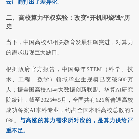
云厂商打出了差异化。
二、高校算力平权实验：改变“开机即烧钱”历
史
当下，中国高校AI相关教育发展狂飙突进，对算力
的需求出现巨大缺口。
根据政府官方报告，中国每年STEM（科学、技
术、工程、数学）领域毕业生规模已突破500万
人；据全国高校AI与大数据创新联盟、华算AI研究
院统计，截至2025年5月，全国共有626所普通高校
成功备案AI本科专业，约占全国本科高校总数的5
0%。
与高涨的算力需求所对应的，是算力供给严
重不足。