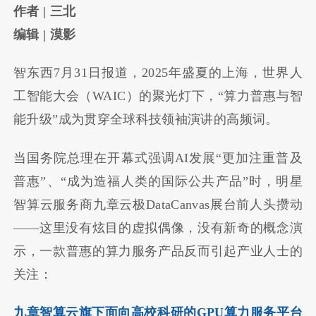
作者 | 三北
编辑 | 漠影
智东西7月31日报道，2025年盛夏的上海，世界人
工智能大会（WAIC）的聚光灯下，“算力普惠与智
能升级”成为贯穿全球科技领袖演讲的高频词。
当国务院总理在开幕式强调AI发展“更加注重普及
普惠”、“成为造福人类的国际公共产品”时，明星
智算云服务商九章云极DataCanvas展台前人头攒动
——这里没有炫目的虚拟偶像，没有新奇的概念演
示，一款普惠的算力服务产品反而引起产业人士的
关注：
九章智算云旗下面向高校科研的GPU算力服务平台