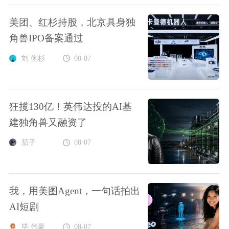
美团、红杉持股，北京具身独
角兽IPO备案通过
刘 俐杉
08-07
狂揽130亿！英伟达投的AI基
建独角兽又融资了
茄子
08-07
我，用美图Agent，一句话拍出
AI短剧
毕 伟豪
08-07