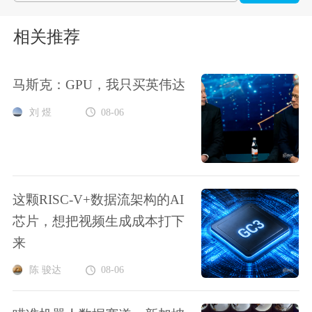
相关推荐
马斯克：GPU，我只买英伟达
刘 煜
08-06
这颗RISC-V+数据流架构的AI
芯片，想把视频生成成本打下
来
陈 骏达
08-06