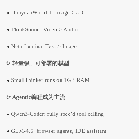
HunyuanWorld-1: Image > 3D
ThinkSound: Video > Audio
Neta-Lumina: Text > Image
✨ 轻量级、可部署的模型
SmallThinker runs on 1GB RAM
✨ Agentic编程成为主流
Qwen3-Coder: fully spec’d tool calling
GLM-4.5: browser agents, IDE assistant