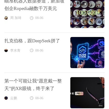
瞄准机器人数据赛道，新加坡
创企Ropedia融数千万美元
周 加琦
08-06
扎克伯格，跟DeepSeek拼了
李水青
08-06
第一个可能让我“愿意戴一整
天”的XR眼镜，终于来了
云鹏
08-06