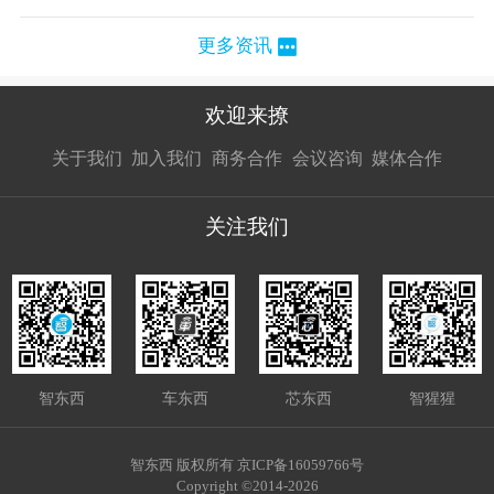
更多资讯
欢迎来撩
扫码加我直
扫码加我直
扫码加我直
关于我们
加入我们
商务合作
会议咨询
媒体合作
接扔简历
接开聊
接开聊
关注我们
智东西
车东西
芯东西
智猩猩
智东西 版权所有 京ICP备16059766号
Copyright ©2014-2026