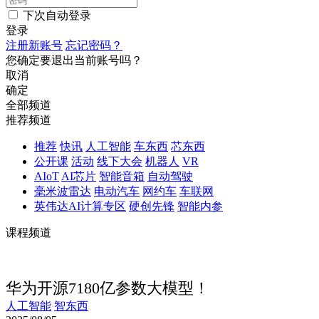
下次自动登录
登录
注册新账号
忘记密码？
您确定要退出当前账号吗？
取消
确定
全部频道
推荐频道
推荐
快讯
人工智能
车东西
芯东西
公开课
活动
线下大会
机器人
VR
AIoT
AI芯片
智能音箱
自动驾驶
毫米波雷达
电动汽车
网约车
车联网
英伟达AI计算专区
硬创先锋
智能内参
课程频道
华为开源7180亿参数大模型！
人工智能
智东西