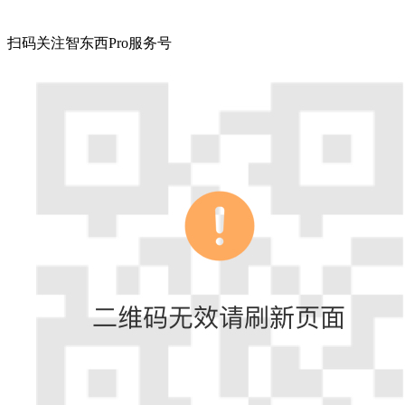
扫码关注智东西Pro服务号