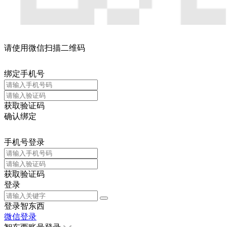
请使用微信扫描二维码
绑定手机号
获取验证码
确认绑定
手机号登录
获取验证码
登录
登录智东西
微信登录