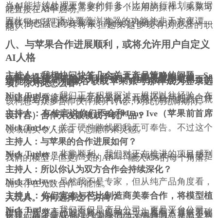
当AI能持续处理更复杂的任务（比如旅行规划或数据
分析），这些原本需要打开多个应用的操作，未来可
能直接在AI中启动。
因此ChatGPT逐步覆盖浏览器的功能并非天方夜谭，
具体形态我们仍在探索。那份文件确实出自我手——
我认同ChatGPT终将承担越来越多现有浏览器的职
能。
八、与苹果合作进展顺利，或将允许用户自定义
AI人格
主持人：我想快问快答几个关于产品策略的问题。Sa
m多次提到“用ChatGPT登录”具有重要战略意义——
这种能让用户带着个人账户和个性化设置浏览网页的
功能，未来可能像谷歌或苹果账号那样成为登录选
项。你对此怎么看？
Nick Turley：
我们正在积极探讨。根据以往经验，在
构建生态系统时——无论是自主开发还是与他人合作
——都必须谨慎行事，因为机会有限。目前我们已就
该构想与众多合作伙伴展开讨论，对此仍充满期待。
主持人：有传言说你们不会和Jony Ive（苹果前首席
设计官）合作开发眼镜或手机产品？
Nick Turley：
关于硬件路线图我无可奉告。不过这个
领域确实令人振奋，总能带来灵感。
主持人：与苹果的合作进展如何？
Nick Turley：
非常顺利。我们对正在推进的项目感到
兴奋，这将是长期合作。我期待将AI技术——希望是
我们的模型，但更广义的AI——融入iOS的每个角落。
主持人：所以你认为双方合作会持续深化？
Nick Turley：
虽然我不是专家，但从纯产品角度看，
确实存在无数合作可能性。
主持人：你们宣布与芭比制造商美泰合作，将模型植
入玩具。为何选择这个方向？
Nick Turley：
我们不仅是产品公司，更是平台公司。
在自主开发产品的同时，也致力于为所有人提供基础
模块。这个合作就是典型案例——玩具制造显然不属
于我们的主营业务（尽管我们涉足的领域总是出人意
料）。但通过API赋能其他企业开发新产品，正是平台