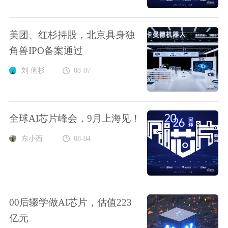
美团、红杉持股，北京具身独
角兽IPO备案通过
刘 俐杉
08-07
全球AI芯片峰会，9月上海见！
东小西
08-04
00后辍学做AI芯片，估值223
亿元