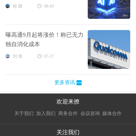
程 茜
08-03
曝高通9月起将涨价！称已无力
独自消化成本
刘 煜
07-27
更多资讯
欢迎来撩
扫码加我直
扫码加我直
扫码加我直
关于我们
加入我们
商务合作
会议咨询
媒体合作
接扔简历
接开聊
接开聊
关注我们