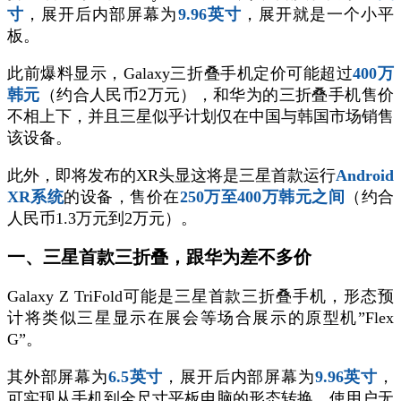
寸
，展开后内部屏幕为
9.96英寸
，展开就是一个小平
板。
此前爆料显示，Galaxy三折叠手机定价可能超过
400万
韩元
（约合人民币2万元），和华为的三折叠手机售价
不相上下，并且三星似乎计划仅在中国与韩国市场销售
该设备。
此外，即将发布的XR头显这将是三星首款运行
Android
XR系统
的设备，售价在
250万至400万韩元之间
（约合
人民币1.3万元到2万元）。
一、三星首款三折叠，跟华为差不多价
Galaxy Z TriFold可能是三星首款三折叠手机，形态预
计将类似三星显示在展会等场合展示的原型机”Flex
G”。
其外部屏幕为
6.5英寸
，展开后内部屏幕为
9.96英寸
，
可实现从手机到全尺寸平板电脑的形态转换，使用户无