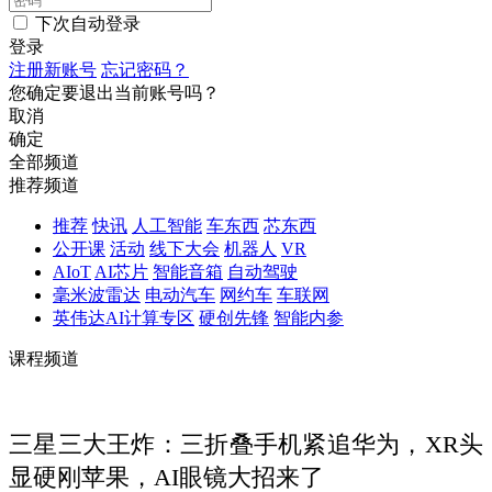
下次自动登录
登录
注册新账号
忘记密码？
您确定要退出当前账号吗？
取消
确定
全部频道
推荐频道
推荐
快讯
人工智能
车东西
芯东西
公开课
活动
线下大会
机器人
VR
AIoT
AI芯片
智能音箱
自动驾驶
毫米波雷达
电动汽车
网约车
车联网
英伟达AI计算专区
硬创先锋
智能内参
课程频道
三星三大王炸：三折叠手机紧追华为，XR头
显硬刚苹果，AI眼镜大招来了