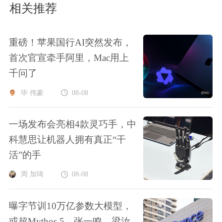
相关推荐
重磅！苹果国行AI突然发布，
首次官宣牵手阿里，Mac用上
千问了
毕 伟豪
08-08
一场发布会亮相4款灵巧手，中
科慧思让机器人拥有真正“干
活”的手
周 加琦
08-08
曝字节训10万亿参数大模型，
或超Mythos 5，张一鸣、梁汝