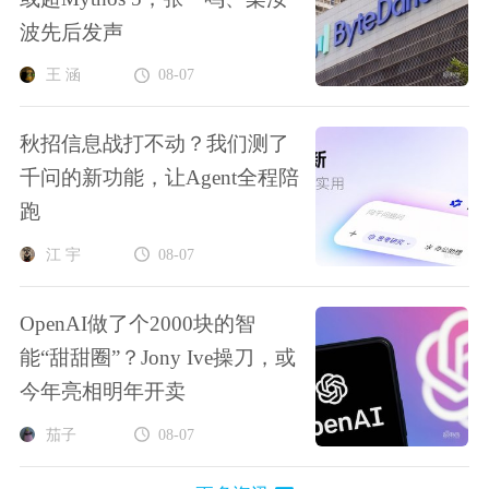
波先后发声
王 涵
08-07
秋招信息战打不动？我们测了
千问的新功能，让Agent全程陪
跑
江 宇
08-07
OpenAI做了个2000块的智
能“甜甜圈”？Jony Ive操刀，或
今年亮相明年开卖
茄子
08-07