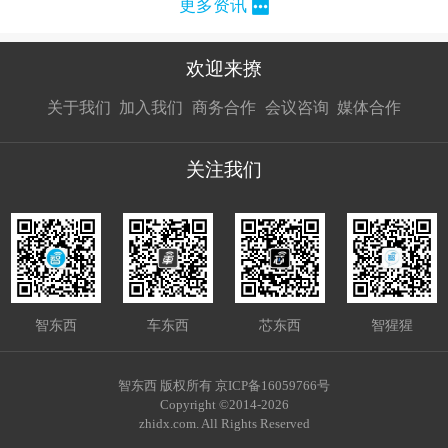
更多资讯
欢迎来撩
扫码加我直
扫码加我直
扫码加我直
关于我们
加入我们
商务合作
会议咨询
媒体合作
接扔简历
接开聊
接开聊
关注我们
智东西
车东西
芯东西
智猩猩
智东西 版权所有 京ICP备16059766号
Copyright ©2014-2026
zhidx.com. All Rights Reserved