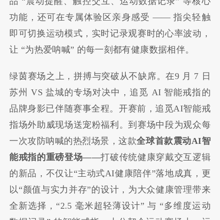
品 “震动提醒、触控交互、运动数据记录” 等核心
功能，还可在专属体验区亲身感受 —— 指尖轻触
即可切换运动模式，实时记录观赛时的心率波动，
让 “为热爱呐喊” 的每一刻都有健康数据相伴。
绿茵赛场之上，拼搏与突破从不缺席。在9 月 7 日
苏州 VS 盐城的专场对决中，追觅 AI 智能戒指的
品牌身影已伴随赛事全程。开赛前，追觅AI智能戒
指场外助威现场送宠粉福利。到赛场中段为观众每
一次攻防呐喊的热烈场景，这款
全球首款震动
AI
智
能戒指的重磅登场
——
打破传统健康穿戴交互逻辑
的新品，不仅让“主动式AI健康陪伴”落地成真，更
以“颜值与实力并存”的设计，为大众健康管理带来
全新选择，“2.5 毫米超轻薄设计” 与 “多维度运动