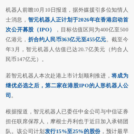
机器人前瞻10月10日报道，据外媒援引多位知情人
士消息，
智元机器人正计划于2026年在香港启动首
次公开募股（IPO）
，目标估值区间为400亿至500
亿港元，
折合约人民币363亿元至455亿元
。截至今
年3月，智元机器人估值已达20.7亿美元（约合人
民币147亿元）。
若智元机器人本次赴港上市计划顺利推进，
将成为
继优必选之后，第二家在港股IPO的人形机器人公
司
。
根据报道，智元机器人已委任中金公司与中信证券
担任联席保荐人，摩根士丹利也于近日加入承销团
队。该公司计划
发行15%至25%的股份
，预计最早