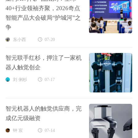
40+行业领袖齐聚，2026奇点
智能产品大会破局“护城河”之
争
东小西
07-20
智元联手红杉，押注了一家机
器人触觉创企
刘 俐杉
07-17
智元机器人的触觉供应商，完
成亿元级融资
钟 宸
07-14