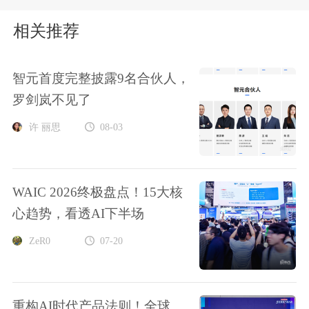
相关推荐
智元首度完整披露9名合伙人，
罗剑岚不见了
许 丽思
08-03
WAIC 2026终极盘点！15大核
心趋势，看透AI下半场
ZeR0
07-20
重构AI时代产品法则！全球