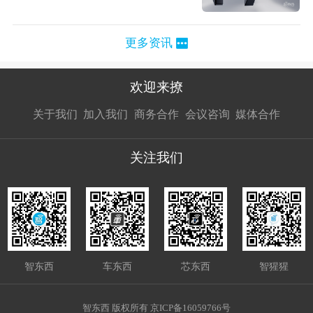
更多资讯
欢迎来撩
扫码加我直
扫码加我直
扫码加我直
关于我们
加入我们
商务合作
会议咨询
媒体合作
接扔简历
接开聊
接开聊
关注我们
智东西
车东西
芯东西
智猩猩
智东西 版权所有 京ICP备16059766号