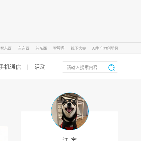
智东西
车东西
芯东西
智猩猩
线下大会
AI生产力创新奖
手机通信
活动
江 宇