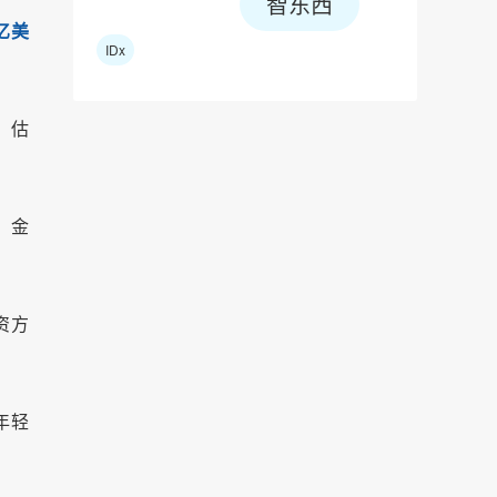
智东西
亿美
IDx
）估
、金
资方
年轻