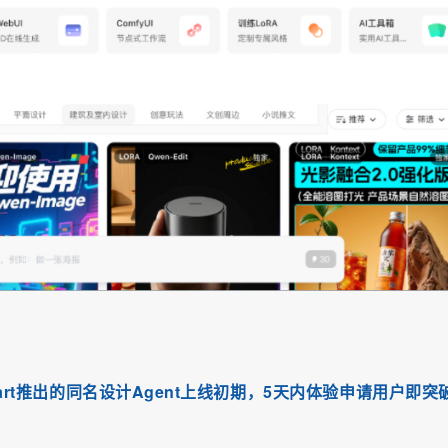
art推出的同名设计Agent上线初期，5天内体验申请用户即突破