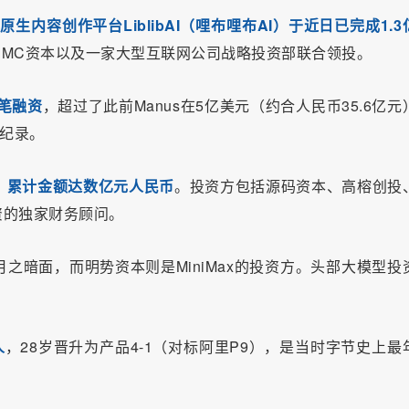
I原生内容创作平台LiblibAI（哩布哩布AI）于近日已完成1.3
、CMC资本以及一家大型互联网公司战略投资部联合领投。
一笔融资
，超过了此前Manus在5亿美元（约合人民币35.6亿元
资纪录。
融资，累计金额达数亿元人民币
。投资方包括源码资本、高榕创投
资的独家财务顾问。
之暗面，而明势资本则是MiniMax的投资方。头部大模型投
人
，28岁晋升为产品4-1（对标阿里P9），是当时字节史上最