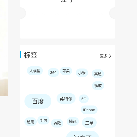
标签
更多
大模型
苹果
360
小米
高通
微软
英特尔
5G
百度
iPhone
华为
腾讯
通用
三星
谷歌