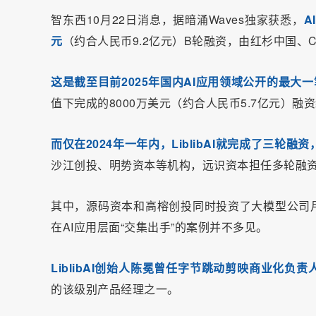
智东西10月22日消息，据暗涌Waves独家获悉，
A
元
（约合人民币9.2亿元）B轮融资，由红杉中国
这是截至目前2025年国内AI应用领域公开的最大
值下完成的8000万美元（约合人民币5.7亿元）融
而仅在2024年一年内，LiblibAI就完成了三轮
沙江创投、明势资本等机构，远识资本担任多轮融
其中，源码资本和高榕创投同时投资了大模型公司月
在AI应用层面“交集出手”的案例并不多见。
LiblibAI创始人陈冕曾任字节跳动剪映商业化负责
的该级别产品经理之一。