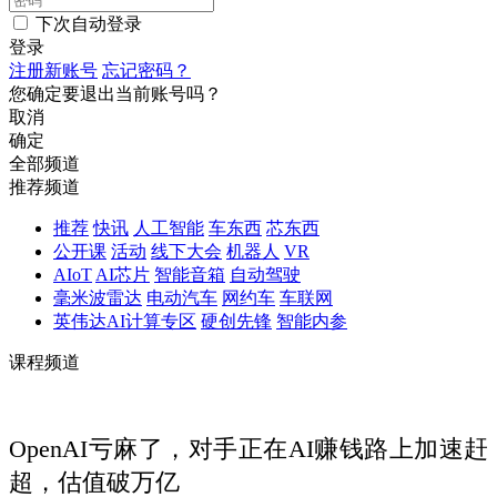
下次自动登录
登录
注册新账号
忘记密码？
您确定要退出当前账号吗？
取消
确定
全部频道
推荐频道
推荐
快讯
人工智能
车东西
芯东西
公开课
活动
线下大会
机器人
VR
AIoT
AI芯片
智能音箱
自动驾驶
毫米波雷达
电动汽车
网约车
车联网
英伟达AI计算专区
硬创先锋
智能内参
课程频道
OpenAI亏麻了，对手正在AI赚钱路上加速赶
超，估值破万亿