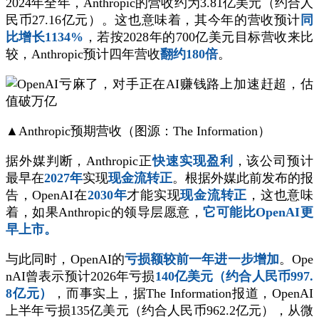
2024年全年，Anthropic的营收约为3.81亿美元（约合人
民币27.16亿元）。这也意味着，其今年的营收预计
同
比增长1134%
，若按2028年的700亿美元目标营收来比
较，Anthropic预计四年营收
翻约180倍
。
▲Anthropic预期营收（图源：The Information）
据外媒判断，Anthropic正
快速实现盈利
，该公司预计
最早在
2027年
实现
现金流转正
。根据外媒此前发布的报
告，OpenAI在
2030年
才能实现
现金流转正
，这也意味
着，如果Anthropic的领导层愿意，
它可能比OpenAI更
早上市。
与此同时，OpenAI的
亏损额较前一年进一步增加
。Ope
nAI曾表示预计2026年亏损
140亿美元（约合人民币997.
8亿元）
，而事实上，据The Information报道，OpenAI
上半年亏损135亿美元（约合人民币962.2亿元），从微