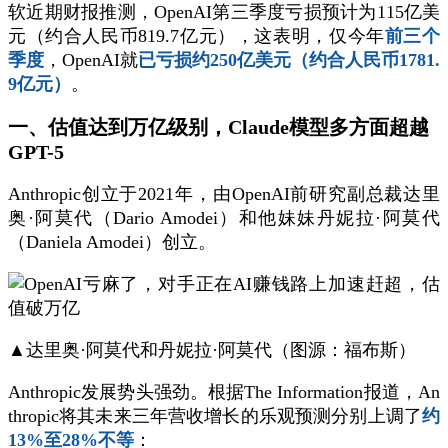
软近期财报推测，OpenAI第三季度亏损预计为115亿美
元（约合人民币819.7亿元），这表明，仅今年
前三个
季度
，OpenAI就
已亏损约250亿美元（约合人民币1781.
9亿元）
。
一、估值达到万亿级别，Claude模型多方面超越
GPT-5
Anthropic创立于2021年，由OpenAI前研究副总裁达里
奥·阿莫代（Dario Amodei）和他妹妹丹妮拉·阿莫代
（Daniela Amodei）创立。
▲达里奥·阿莫代和丹妮拉·阿莫代（图源：福布斯）
Anthropic发展势头强劲。根据The Information报道，An
thropic将其未来三年营收增长的乐观预测分别上调了
约
13%至28%不等
：