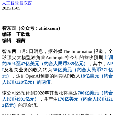
人工智能
智东西
2025/11/05
智东西（公众号：zhidxcom）
编译 | 王欣逸
编辑 | 程茜
智东西11月5日消息，据外媒The Information报道，全
球顶尖大模型独角兽Anthropic将今年的营收预期
上调
约26%至47亿美元（约合人民币335亿元）
，其中，
AP
I
及相关业务的收入约为
38亿美元（约合人民币271亿
元）
，达到OpenAI预测的同期API收入
18亿美元（约合
人民币128亿元）的两倍
。
该公司还预计到2028年其营收将高达
700亿美元（约合
人民币4991亿元）
，并产生
170亿美元（约合人民币121
2亿元）
的现金流。