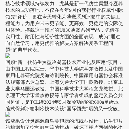
核心技术领域持续发力，尤其是新一代仿生翼型冷凝器
技术的成功落地，不仅在今年9月份获得行业权威“国际
领先”评价，更在今天转化为薄嵌系列冰箱中的关键工
程能力，为用户带来更节能、更高效、更稳定的实际使
用体验。搭载这一技术的U830薄嵌系列产品，凭借在
实用性、耐用性与经济性方面的全面表现，成为“通过
向自然学习，用更优雅的解决方案解决复杂工程问
题”的典型代表。
回顾“新一代仿生翼型冷凝器技术产业化及应用”项目，
由中国工程院院士、华中科技大学陈学东教授以及中国
家用电器研究院吴海涛副院长、中国家用电器协会标准
法规部邵光达总监、上海交通大学丁国良教授、北京工
业大学马国远教授、中国科学技术大学程文龙教授、北
京理工大学宋孟杰教授等专家学者组成的鉴定委员会共
同见证，是TCL继2024年5月深冷功能的R600a单级压
缩式保鲜冰箱制冷技术荣获“国际领先”后的又一突破。
该成果设计灵感源自鸟类翅膀的流线型设计，仿生翅片
结构增加了空气侧气流的扰动，破坏了翅片两侧的热边