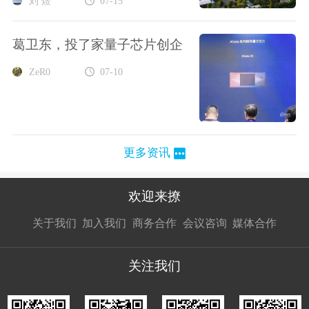
刘 煜
07-15
葛卫东，投了家量子芯片创企
ZeR0
07-10
更多资讯
欢迎来撩
扫码加我直
扫码加我直
扫码加我直
关于我们
加入我们
商务合作
会议咨询
媒体合作
接扔简历
接开聊
接开聊
关注我们