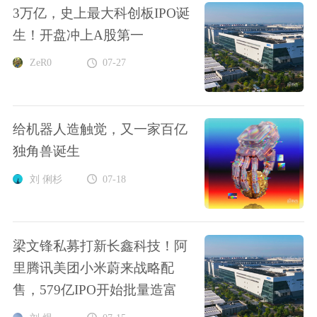
3万亿，史上最大科创板IPO诞
生！开盘冲上A股第一
ZeR0
07-27
给机器人造触觉，又一家百亿
独角兽诞生
刘 俐杉
07-18
梁文锋私募打新长鑫科技！阿
里腾讯美团小米蔚来战略配
售，579亿IPO开始批量造富