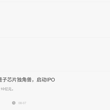
量子芯片独角兽，启动IPO
10亿元。
08-07