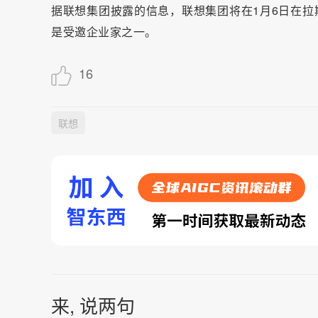
据联想集团披露的信息，联想集团将在1月6日在拉
是受邀企业家之一。
16
联想
来, 说两句