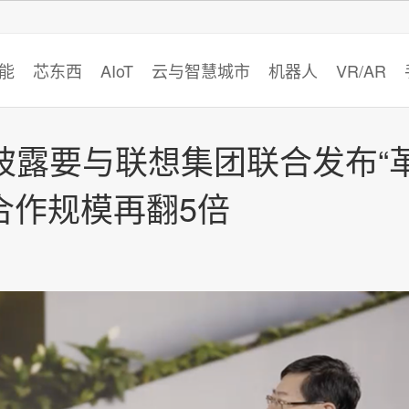
智猩猩
能
芯东西
AIoT
云与智慧城市
机器人
VR/AR
披露要与联想集团联合发布“
合作规模再翻5倍