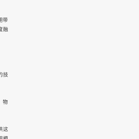
用带
度融
的技
、物
供这
规模