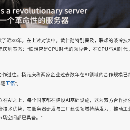
了近30年。在上述对谈中，黄仁勋特别提及，联想的液冷技
庆则表态：“联想曾是CPU时代的领导者，在GPU与AI时代
作过往。杨元庆称两家企业过去数年在AI领域的合作规模已
再翻
五倍
”。
立在AI之上，每个国家都在建设AI基础设施，这为双方合作提
合技术优势，在服务器研发与工厂建设领域持续发力，推动工
市场空间都已具备。”