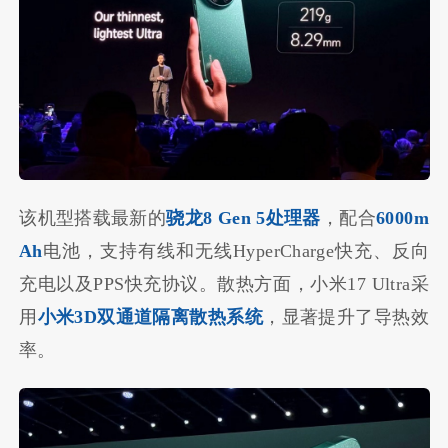
该机型搭载最新的
骁龙8 Gen 5处理器
，配合
6000m
Ah
电池，支持有线和无线HyperCharge快充、反向
充电以及PPS快充协议。散热方面，小米17 Ultra采
用
小米3D双通道隔离散热系统
，显著提升了导热效
率。