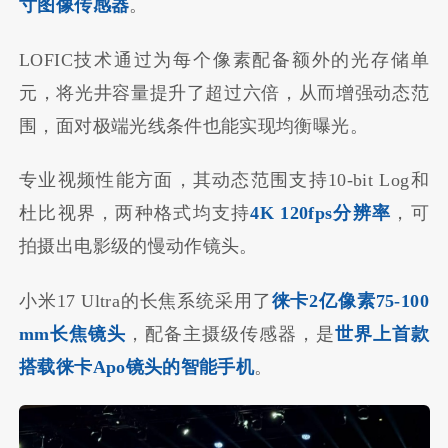
寸图像传感器
。
LOFIC技术通过为每个像素配备额外的光存储单
元，将光井容量提升了超过六倍，从而增强动态范
围，面对极端光线条件也能实现均衡曝光。
专业视频性能方面，其动态范围支持10-bit Log和
杜比视界，两种格式均支持
4K 120fps分辨率
，可
拍摄出电影级的慢动作镜头。
小米17 Ultra的长焦系统采用了
徕卡2亿像素75-100
mm长焦镜头
，配备主摄级传感器，是
世界上首款
搭载徕卡Apo镜头的智能手机
。