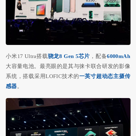
小米17 Ultra搭载
骁龙8 Gen 5芯片
，配备
6000mAh
大容量电池。最亮眼的是其与徕卡联合研发的影像
系统，搭载采用LOFIC技术的
一英寸超动态主摄传
感器
。