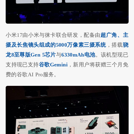
小米17由小米与徕卡联合研发，配备由
超广角、主
摄及长焦镜头组成的5000万像素三摄系统
，搭载
骁
龙8至尊版Gen 5芯片
与
6330mAh电池
。该机型现已
支持现已支持
谷歌Gemini
，新用户将获赠三个月免
费的谷歌AI Pro服务。