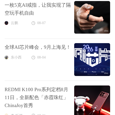
一枚5克AI戒指，让我实现了隔
空玩手机自由
云鹏
08-07
全球AI芯片峰会，9月上海见！
东小西
08-04
REDMI K100 Pro系列定档8月
11日，全新配色「赤霞珠红」
ChinaJoy首秀