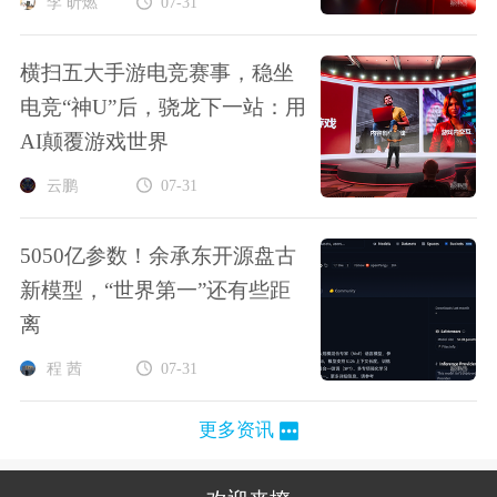
李 昕燃
07-31
横扫五大手游电竞赛事，稳坐
电竞“神U”后，骁龙下一站：用
AI颠覆游戏世界
云鹏
07-31
5050亿参数！余承东开源盘古
新模型，“世界第一”还有些距
离
程 茜
07-31
更多资讯