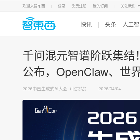
智东西
车东西
芯东西
欢迎来智东西
登录
免费注册
我的订阅
关注我们
快讯
头条
人工智
千问混元智谱阶跃集结！
公布，OpenClaw、
2026中国生成式AI大会（北京站）
2026/04/04