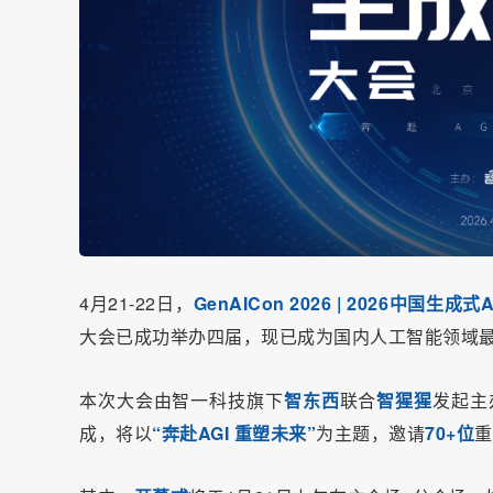
4月21-22日，
GenAICon 2026 | 2026中国生
大会已成功举办四届，现已成为国内人工智能领域
本次大会由智一科技旗下
智东西
联合
智猩猩
发起主
成，将以
“奔赴AGI 重塑未来”
为主题，邀请
70+位
重