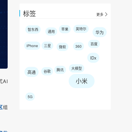
标签
更多
英特尔
苹果
智东西
通用
华为
百度
iPhone
三星
360
微软
IDx
大模型
腾讯
谷歌
高通
小米
AI
5G
区
组