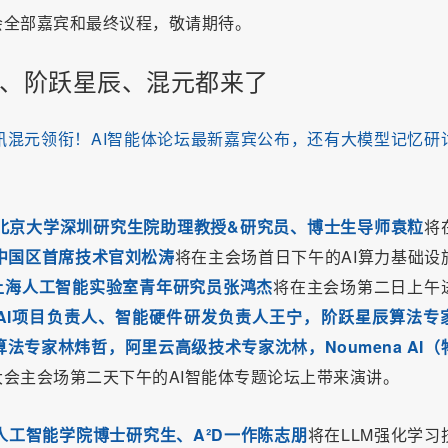
会全部嘉宾和最终议程，敬请期待。
谱、阶跃星辰、混元都来了
讯混元领衔！AI智能体论坛最新嘉宾公布，还有大模型记忆研
北京大学深圳研究生院助理教授&研究员、博士生导师袁粒
将
ce中国区首席技术官刘松涛
将在主会场首日下午的AI算力基础设
，上海人工智能实验室青年研究员张鸿杰
将在主会场第二日上午
terAI项目负责人、智能硬件研发负责人王宁，阶跃星辰算法专
专家林炜哲，阿里云高级技术专家沈林，Noumena AI（
大会主会场第二天下午的AI智能体专题论坛上带来演讲。
工智能学院博士研究生、A²D一作陈志朋
将在LLM强化学习