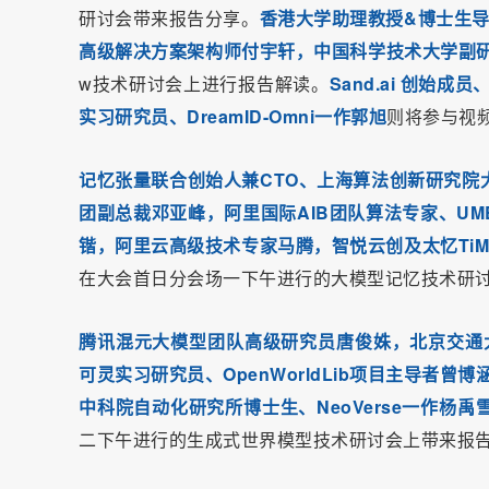
研讨会带来报告分享。
香港大学助理教授&博士生导师
高级解决方案架构师付宇轩，中国科学技术大学副研究
w技术研讨会上进行报告解读。
Sand.ai 创始
实习研究员、DreamID-Omni一作郭旭
则将参与视
记忆张量联合创始人兼CTO、上海算法创新研究院大模
团副总裁邓亚峰，阿里国际AIB团队算法专家、UMEM主
锴，阿里云高级技术专家马腾，智悦云创及太忆TiME
在大会首日分会场一下午进行的大模型记忆技术研
腾讯混元大模型团队高级研究员唐俊姝，北京交通大学
可灵实习研究员、OpenWorldLib项目主导者曾博
中科院自动化研究所博士生、NeoVerse一作杨禹
二下午进行的生成式世界模型技术研讨会上带来报