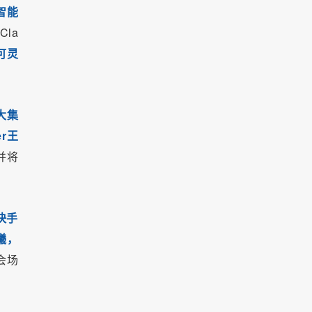
智能
la
可灵
大集
r王
并将
快手
曦，
会场