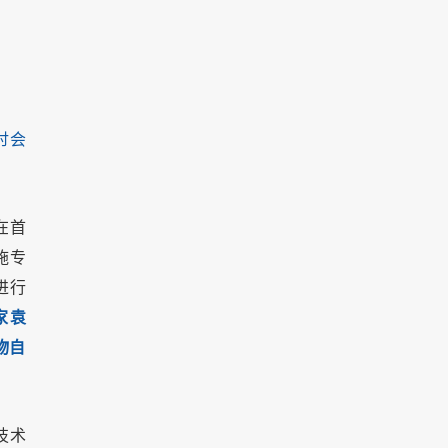
讨会
在首
施专
进行
家袁
物自
技术