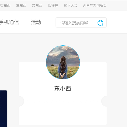
智东西
车东西
芯东西
智猩猩
线下大会
AI生产力创新奖
手机通信
活动
东小西