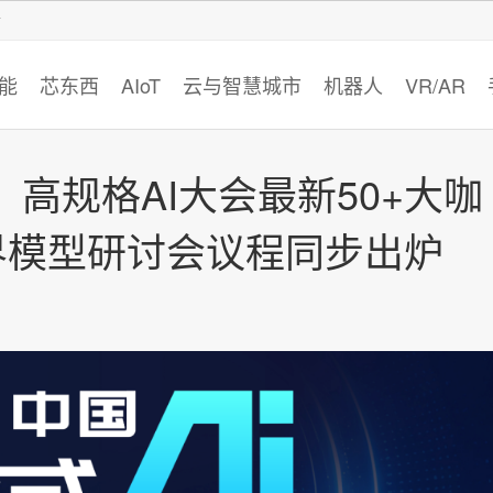
智猩猩
能
芯东西
AIoT
云与智慧城市
机器人
VR/AR
高规格AI大会最新50+大咖
世界模型研讨会议程同步出炉