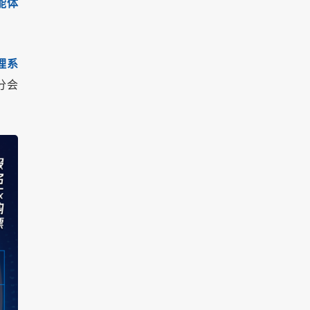
能体
理系
分会