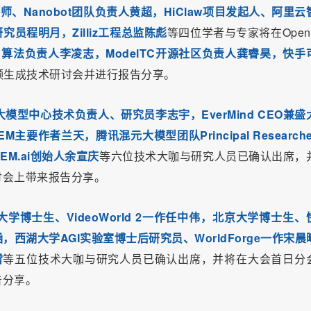
、Nanobot团队负责人黄超，HiClaw项目发起人、阿里云
员程明月，Zilliz工程总监陈彪
等四位学者与专家将在OpenC
成员、算法负责人李凌志，ModelTC开源社区负责人龚睿昊，快手
频生成技术研讨会并进行报告分享。
型中心技术负责人、研究员李志宇，EverMind CEO兼盛
要作者兰天，腾讯混元大模型团队Principal Researche
M.ai创始人余宣庆
等六位技术大咖与研究人员已确认出席，
讨会上带来报告分享。
博士生、VideoWorld 2一作任中伟，北京大学博士生、
涵，西湖大学AGI实验室博士后研究员、WorldForge一作宋晨
雪
等五位技术大咖与研究人员已确认出席，并将在大会首日分
告分享。