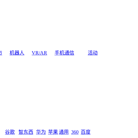
市
机器人
VR/AR
手机通信
活动
谷歌
智东西
华为
苹果
通用
360
百度