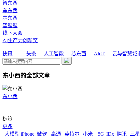
智东西
车东西
芯东西
智猩猩
线下大会
AI生产力创新奖
快讯
头条
人工智能
芯东西
AIoT
云与智慧城
东小西的全部文章
东小西
标签
更多
大模型
iPhone
微软
高通
英特尔
小米
5G
IDx
腾讯
三星